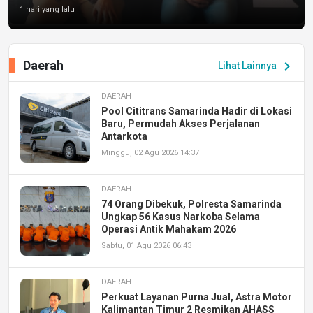
1 hari yang lalu
Daerah
chevron_right
Lihat Lainnya
DAERAH
Pool Cititrans Samarinda Hadir di Lokasi
Baru, Permudah Akses Perjalanan
Antarkota
Minggu, 02 Agu 2026 14:37
DAERAH
74 Orang Dibekuk, Polresta Samarinda
Ungkap 56 Kasus Narkoba Selama
Operasi Antik Mahakam 2026
Sabtu, 01 Agu 2026 06:43
DAERAH
Perkuat Layanan Purna Jual, Astra Motor
Kalimantan Timur 2 Resmikan AHASS