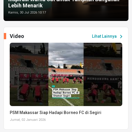
Lebih Menarik
Kamis, 30 Jul 2026 10:17
Video
chevron_right
Lihat Lainnya
PSM Makassar Siap Hadapi Borneo FC di Segiri
Jumat, 02 Januari 2026