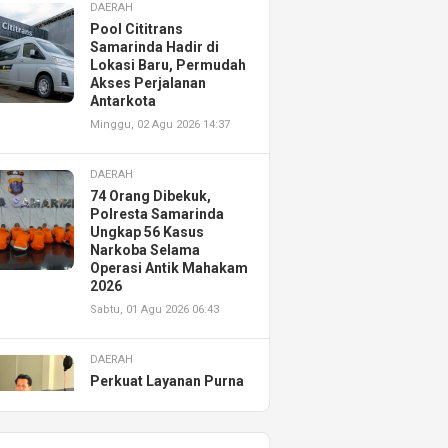
DAERAH
Pool Cititrans
Samarinda Hadir di
Lokasi Baru, Permudah
Akses Perjalanan
Antarkota
Minggu, 02 Agu 2026 14:37
DAERAH
74 Orang Dibekuk,
Polresta Samarinda
Ungkap 56 Kasus
Narkoba Selama
Operasi Antik Mahakam
2026
Sabtu, 01 Agu 2026 06:43
DAERAH
Perkuat Layanan Purna
Jual, Astra Motor
Kalimantan Timur 2
Resmikan AHASS