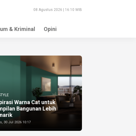
08 Agustus 2026 | 16:10 WIB
um & Kriminal
Opini
STYLE
pirasi Warna Cat untuk
mpilan Bangunan Lebih
narik
, 30 Jul 2026 10:17