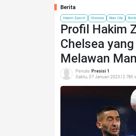
Berita
Hakim Ziyech
Chelsea
Man City
Berit
Profil Hakim 
Chelsea yang
Melawan Man 
Penulis:
Presisi 1
Sabtu, 07 Januari 2023 | 2.785 