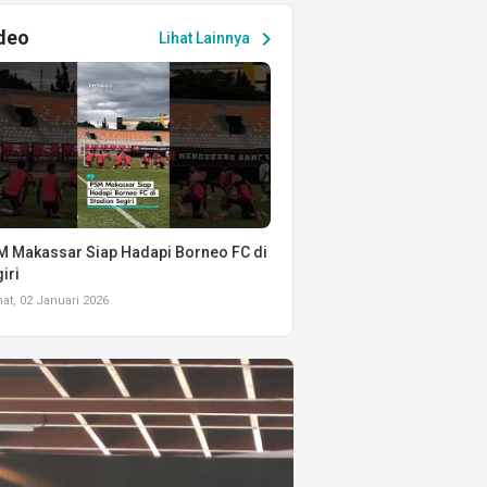
deo
chevron_right
Lihat Lainnya
 Makassar Siap Hadapi Borneo FC di
iri
t, 02 Januari 2026