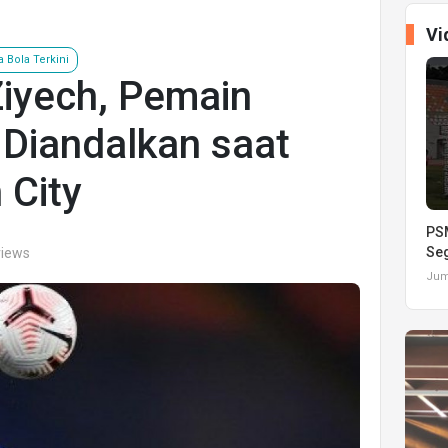
Vi
a Bola Terkini
Ziyech, Pemain
 Diandalkan saat
City
PSM
Seg
views
Juma