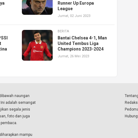
nya
Runner Up Europa
League
Jumat, 02 Juni 2023
BERITA
PSSI
Bantai Chelsea 4-1, Man
t
United Tembus Liga
tina
Champions 2023-2024
Jumat, 26 Mei 2023
a dibawah naungan
Tentang
. Ini adalah semangat
Redaks
ikan segala jenis
Pedoma
isan, foto dan juga
Hubung
a pembaca.
i diharapkan mampu