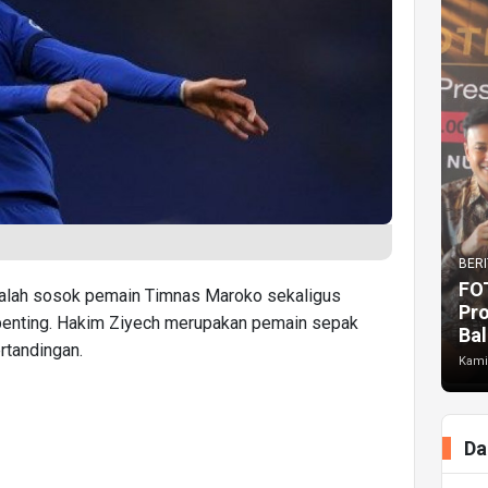
BERI
FO
adalah sosok pemain Timnas Maroko sekaligus
Pr
 penting. Hakim Ziyech merupakan pemain sepak
Bal
ertandingan.
Kami
Da