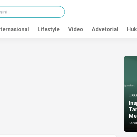
nternasional
Lifestyle
Video
Advetorial
Huk
LIFE
Ins
Ta
Me
Kamis