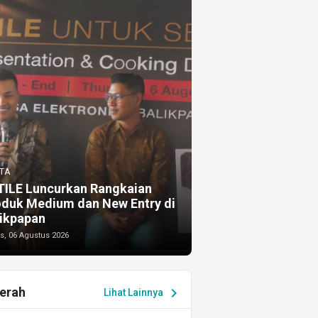
TA
TILE Luncurkan Rangkaian
oduk Medium dan New Entry di
ikpapan
s, 06 Agustus 2026
erah
chevron_right
Lihat Lainnya