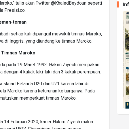
Maroko,” tulis akun Twitter @KhaledBeydoun seperti
In
ia Presisi.co.
 Teman-teman
adi setiap kali dipanggil mewakili timnas Maroko,
di Inggris, yang diundang ke timnas Maroko.
ke Timnas Maroko
landa pada 19 Maret 1993. Hakim Ziyech merupakan
a dengan 4 kakak laki-laki dan 3 kakak perempuan.
 skuad Belanda U20 dan U21 karena lahir di
la Maroko karena keturunan keluarganya. Pada
mutuskan memperkuat timnas Maroko.
a 14 Februari 2020, karier Hakim Ziyech makin
 menjuarai UEFA Champions League musim