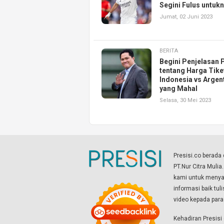
Segini Fulus untuk
Jumat, 02 Juni 2023
BERITA
Begini Penjelasan 
tentang Harga Tike
Indonesia vs Argen
yang Mahal
Selasa, 30 Mei 2023
Presisi.co berad
PT.Nur Citra Mulia
kami untuk menyaj
informasi baik tul
video kepada par
Kehadiran Presis