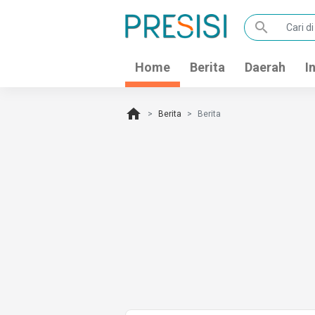
search
Home
Berita
Daerah
I
home
Berita
Berita