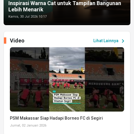
Inspirasi Warna Cat untuk Tampilan Bangunan
Lebih Menarik
Kamis, 30 Jul 2026 10:17
Video
chevron_right
Lihat Lainnya
PSM Makassar Siap Hadapi Borneo FC di Segiri
Jumat, 02 Januari 2026