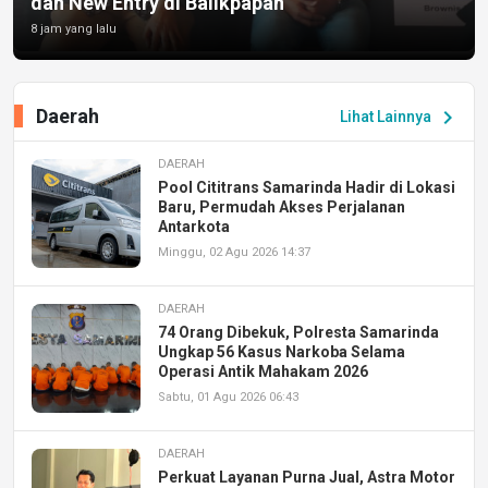
dan New Entry di Balikpapan
8 jam yang lalu
Daerah
chevron_right
Lihat Lainnya
DAERAH
Pool Cititrans Samarinda Hadir di Lokasi
Baru, Permudah Akses Perjalanan
Antarkota
Minggu, 02 Agu 2026 14:37
DAERAH
74 Orang Dibekuk, Polresta Samarinda
Ungkap 56 Kasus Narkoba Selama
Operasi Antik Mahakam 2026
Sabtu, 01 Agu 2026 06:43
DAERAH
Perkuat Layanan Purna Jual, Astra Motor