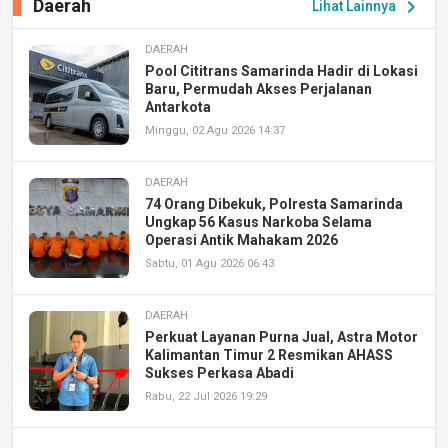
Daerah
chevron_right
Lihat Lainnya
DAERAH
Pool Cititrans Samarinda Hadir di Lokasi
Baru, Permudah Akses Perjalanan
Antarkota
Minggu, 02 Agu 2026 14:37
DAERAH
74 Orang Dibekuk, Polresta Samarinda
Ungkap 56 Kasus Narkoba Selama
Operasi Antik Mahakam 2026
Sabtu, 01 Agu 2026 06:43
DAERAH
Perkuat Layanan Purna Jual, Astra Motor
Kalimantan Timur 2 Resmikan AHASS
Sukses Perkasa Abadi
Rabu, 22 Jul 2026 19:29