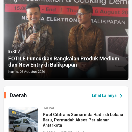
BERITA
FOTILE Luncurkan Rangkaian Produk Medium
dan New Entry di Balikpapan
Kamis, 06 Agustus 2026
Daerah
chevron_right
Lihat Lainnya
DAERAH
Pool Cititrans Samarinda Hadir di Lokasi
Baru, Permudah Akses Perjalanan
Antarkota