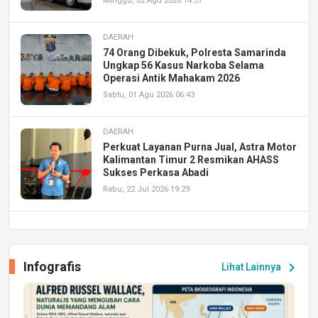
Minggu, 02 Agu 2026 14:37
DAERAH
74 Orang Dibekuk, Polresta Samarinda
Ungkap 56 Kasus Narkoba Selama
Operasi Antik Mahakam 2026
Sabtu, 01 Agu 2026 06:43
DAERAH
Perkuat Layanan Purna Jual, Astra Motor
Kalimantan Timur 2 Resmikan AHASS
Sukses Perkasa Abadi
Rabu, 22 Jul 2026 19:29
DAERAH
UPA PERKASA Universitas Mulawarman
Laksanakan Job Fair Batch II, Hadirkan
Infografis
chevron_right
Lihat Lainnya
Peluang Kerja dan Magang
Jumat, 17 Jul 2026 22:30