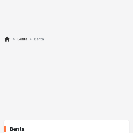
home
Berita
Berita
Berita