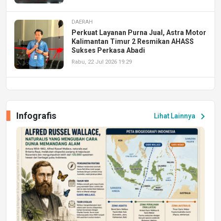
DAERAH
Perkuat Layanan Purna Jual, Astra Motor
Kalimantan Timur 2 Resmikan AHASS
Sukses Perkasa Abadi
Rabu, 22 Jul 2026 19:29
DAERAH
UPA PERKASA Universitas Mulawarman
Laksanakan Job Fair Batch II, Hadirkan
Infografis
chevron_right
Lihat Lainnya
Peluang Kerja dan Magang
Jumat, 17 Jul 2026 22:30
DAERAH
Astra Motor Kalimantan Timur 2 Dukung
Mahasiswa Samarinda dalam Astra
Honda SDGs Future Leaders 2026
Jumat, 10 Jul 2026 19:01