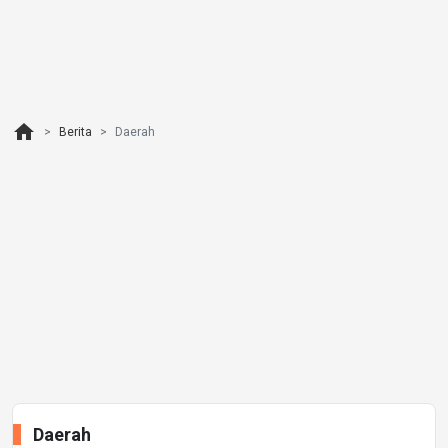
home
Berita
Daerah
Daerah