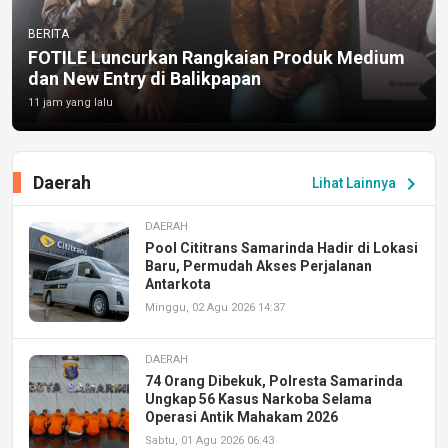
BERITA
FOTILE Luncurkan Rangkaian Produk Medium
dan New Entry di Balikpapan
11 jam yang lalu
Daerah
chevron_right
Lihat Lainnya
DAERAH
Pool Cititrans Samarinda Hadir di Lokasi
Baru, Permudah Akses Perjalanan
Antarkota
Minggu, 02 Agu 2026 14:37
DAERAH
74 Orang Dibekuk, Polresta Samarinda
Ungkap 56 Kasus Narkoba Selama
Operasi Antik Mahakam 2026
Sabtu, 01 Agu 2026 06:43