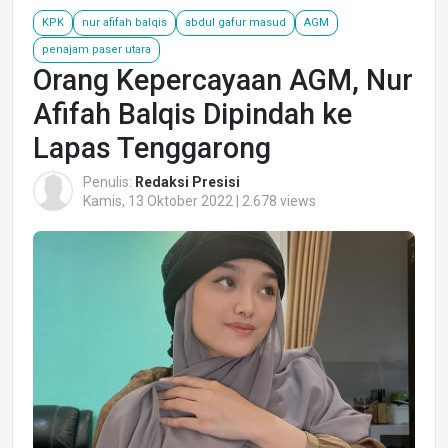
KPK
nur afifah balqis
abdul gafur masud
AGM
penajam paser utara
Orang Kepercayaan AGM, Nur
Afifah Balqis Dipindah ke
Lapas Tenggarong
Penulis:
Redaksi Presisi
Kamis, 13 Oktober 2022 | 2.678 views