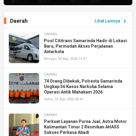
Daerah
chevron_right
Lihat Lainnya
DAERAH
Pool Cititrans Samarinda Hadir di Lokasi
Baru, Permudah Akses Perjalanan
Antarkota
Minggu, 02 Agu 2026 14:37
DAERAH
74 Orang Dibekuk, Polresta Samarinda
Ungkap 56 Kasus Narkoba Selama
Operasi Antik Mahakam 2026
Sabtu, 01 Agu 2026 06:43
DAERAH
Perkuat Layanan Purna Jual, Astra Motor
Kalimantan Timur 2 Resmikan AHASS
Sukses Perkasa Abadi