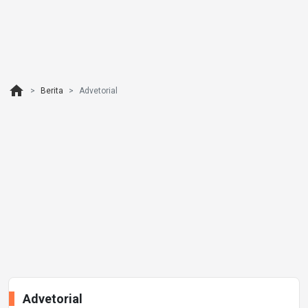
home
Berita
Advetorial
Advetorial