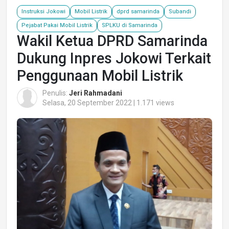
Instruksi Jokowi
Mobil Listrik
dprd samarinda
Subandi
Pejabat Pakai Mobil Listrik
SPLKU di Samarinda
Wakil Ketua DPRD Samarinda
Dukung Inpres Jokowi Terkait
Penggunaan Mobil Listrik
Penulis:
Jeri Rahmadani
Selasa, 20 September 2022 | 1.171 views