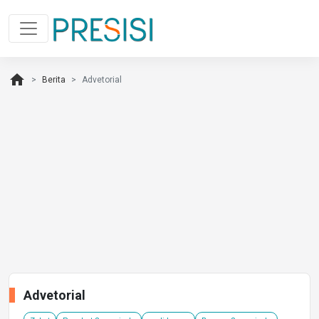
home
Berita
Advetorial
Advetorial