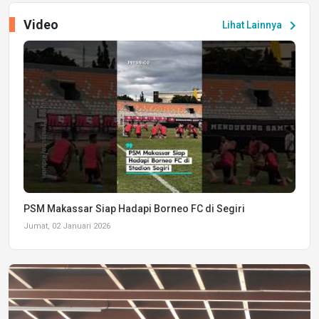
Video
chevron_right
Lihat Lainnya
PSM Makassar Siap Hadapi Borneo FC di Segiri
Jumat, 02 Januari 2026