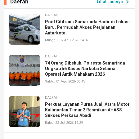
Daerah
chevron_right
Lihat Lainnya
DAERAH
Pool Cititrans Samarinda Hadir di Lokasi
Baru, Permudah Akses Perjalanan
Antarkota
Minggu, 02 Agu 2026 14:37
DAERAH
74 Orang Dibekuk, Polresta Samarinda
Ungkap 56 Kasus Narkoba Selama
Operasi Antik Mahakam 2026
Sabtu, 01 Agu 2026 06:43
DAERAH
Perkuat Layanan Purna Jual, Astra Motor
Kalimantan Timur 2 Resmikan AHASS
Sukses Perkasa Abadi
Rabu, 22 Jul 2026 19:29
DAERAH