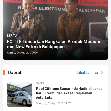
BERITA
FOTILE Luncurkan Rangkaian Produk Medium
dan New Entry di Balikpapan
Kamis, 06 Agustus 2026
Daerah
chevron_right
Lihat Lainnya
DAERAH
Pool Cititrans Samarinda Hadir di Lokasi
Baru, Permudah Akses Perjalanan
Antarkota
Minggu, 02 Agu 2026 14:37