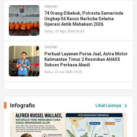
DAERAH
74 Orang Dibekuk, Polresta Samarinda
Ungkap 56 Kasus Narkoba Selama
Operasi Antik Mahakam 2026
Sabtu, 01 Agu 2026 06:43
DAERAH
Perkuat Layanan Purna Jual, Astra Motor
Kalimantan Timur 2 Resmikan AHASS
Sukses Perkasa Abadi
Rabu, 22 Jul 2026 19:29
DAERAH
UPA PERKASA Universitas Mulawarman
Laksanakan Job Fair Batch II, Hadirkan
Infografis
chevron_right
Lihat Lainnya
Peluang Kerja dan Magang
Jumat, 17 Jul 2026 22:30
DAERAH
Astra Motor Kalimantan Timur 2 Dukung