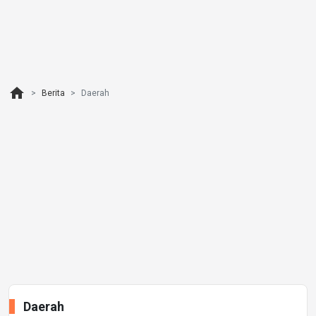
home
Berita
Daerah
Daerah