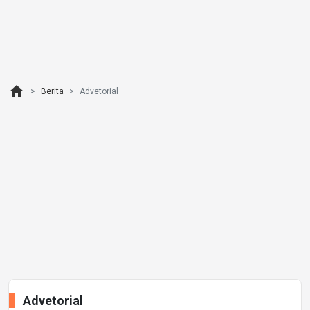
home
Berita
Advetorial
Advetorial