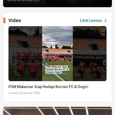
Video
chevron_right
Lihat Lainnya
PSM Makassar Siap Hadapi Borneo FC di Segiri
Jumat, 02 Januari 2026