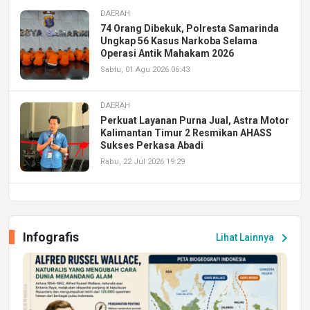
DAERAH
74 Orang Dibekuk, Polresta Samarinda
Ungkap 56 Kasus Narkoba Selama
Operasi Antik Mahakam 2026
Sabtu, 01 Agu 2026 06:43
DAERAH
Perkuat Layanan Purna Jual, Astra Motor
Kalimantan Timur 2 Resmikan AHASS
Sukses Perkasa Abadi
Rabu, 22 Jul 2026 19:29
DAERAH
UPA PERKASA Universitas Mulawarman
Laksanakan Job Fair Batch II, Hadirkan
Infografis
chevron_right
Lihat Lainnya
Peluang Kerja dan Magang
Jumat, 17 Jul 2026 22:30
DAERAH
Astra Motor Kalimantan Timur 2 Dukung