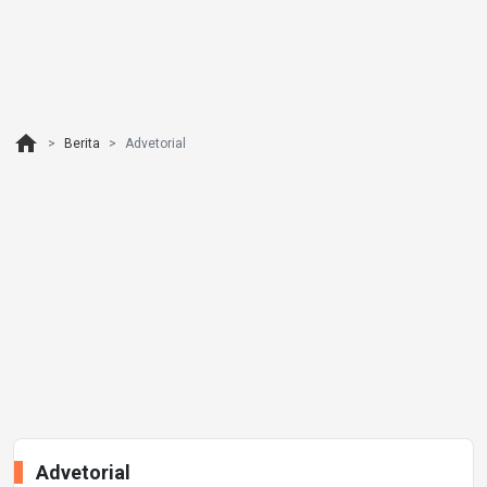
home
Berita
Advetorial
Advetorial