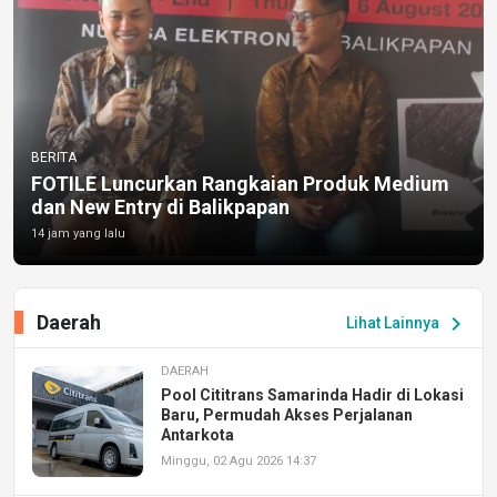
BERITA
FOTILE Luncurkan Rangkaian Produk Medium
dan New Entry di Balikpapan
14 jam yang lalu
Daerah
chevron_right
Lihat Lainnya
DAERAH
Pool Cititrans Samarinda Hadir di Lokasi
Baru, Permudah Akses Perjalanan
Antarkota
Minggu, 02 Agu 2026 14:37