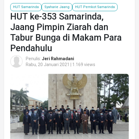
HUT Samarinda
Syaharie Jaang
HUT Pemkot Samarinda
HUT ke-353 Samarinda,
Jaang Pimpin Ziarah dan
Tabur Bunga di Makam Para
Pendahulu
Penulis:
Jeri Rahmadani
Rabu, 20 Januari 2021 | 1.169 views