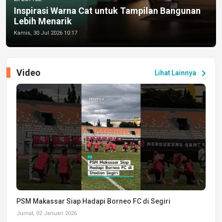
Inspirasi Warna Cat untuk Tampilan Bangunan
Lebih Menarik
Kamis, 30 Jul 2026 10:17
Video
chevron_right
Lihat Lainnya
PSM Makassar Siap Hadapi Borneo FC di Segiri
Jumat, 02 Januari 2026