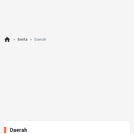
home
Berita
Daerah
Daerah