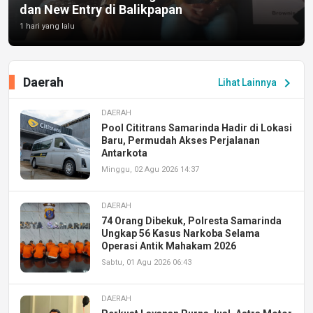
dan New Entry di Balikpapan
1 hari yang lalu
Daerah
chevron_right
Lihat Lainnya
DAERAH
Pool Cititrans Samarinda Hadir di Lokasi
Baru, Permudah Akses Perjalanan
Antarkota
Minggu, 02 Agu 2026 14:37
DAERAH
74 Orang Dibekuk, Polresta Samarinda
Ungkap 56 Kasus Narkoba Selama
Operasi Antik Mahakam 2026
Sabtu, 01 Agu 2026 06:43
DAERAH