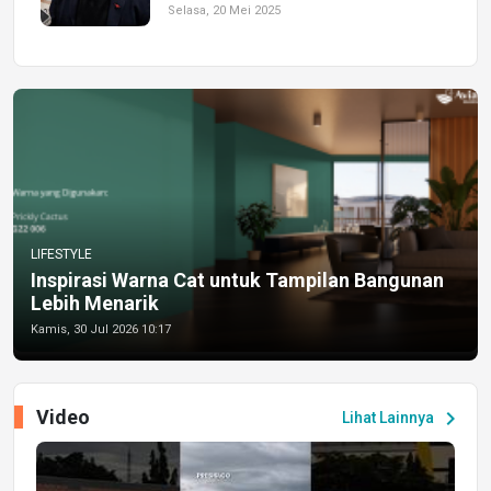
Selasa, 20 Mei 2025
LIFESTYLE
Inspirasi Warna Cat untuk Tampilan Bangunan
Lebih Menarik
Kamis, 30 Jul 2026 10:17
Video
chevron_right
Lihat Lainnya