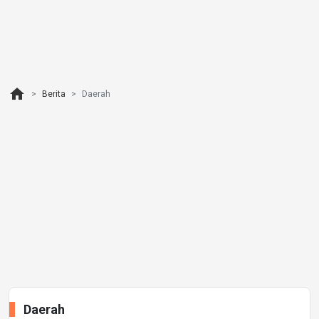
home
Berita
Daerah
Daerah