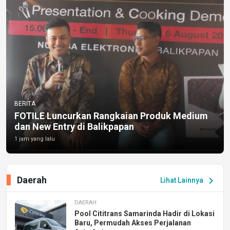
BERITA
FOTILE Luncurkan Rangkaian Produk Medium
dan New Entry di Balikpapan
1 jam yang lalu
Daerah
chevron_right
Lihat Lainnya
DAERAH
Pool Cititrans Samarinda Hadir di Lokasi
Baru, Permudah Akses Perjalanan