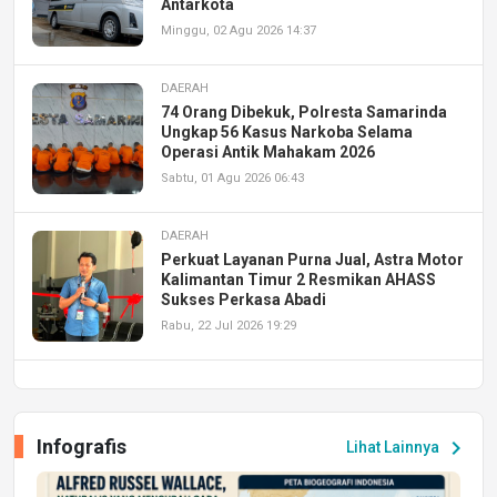
Antarkota
Minggu, 02 Agu 2026 14:37
DAERAH
74 Orang Dibekuk, Polresta Samarinda
Ungkap 56 Kasus Narkoba Selama
Operasi Antik Mahakam 2026
Sabtu, 01 Agu 2026 06:43
DAERAH
Perkuat Layanan Purna Jual, Astra Motor
Kalimantan Timur 2 Resmikan AHASS
Sukses Perkasa Abadi
Rabu, 22 Jul 2026 19:29
DAERAH
UPA PERKASA Universitas Mulawarman
Laksanakan Job Fair Batch II, Hadirkan
Infografis
chevron_right
Lihat Lainnya
Peluang Kerja dan Magang
Jumat, 17 Jul 2026 22:30