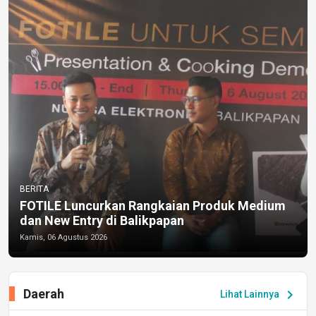
BERITA
FOTILE Luncurkan Rangkaian Produk Medium
dan New Entry di Balikpapan
Kamis, 06 Agustus 2026
Daerah
chevron_right
Lihat Lainnya