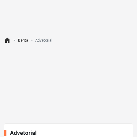
home
Berita
Advetorial
Advetorial