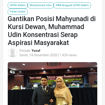
DPRD Kaltim
Muhammad Udin
PAW Anggota DPRD Kaltim
Partai Golkar
Gantikan Posisi Mahyunadi di
Kursi Dewan, Muhammad
Udin Konsentrasi Serap
Aspirasi Masyarakat
Penulis:
Yusuf
Senin, 14 Desember 2020 | 1.424 views