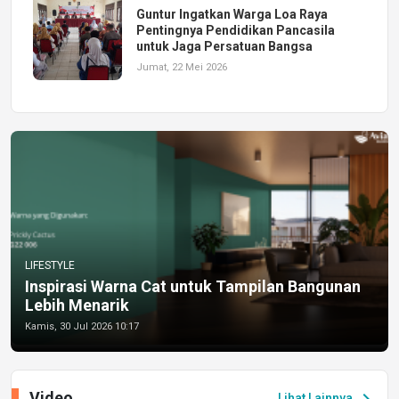
Guntur Ingatkan Warga Loa Raya
Pentingnya Pendidikan Pancasila
untuk Jaga Persatuan Bangsa
Jumat, 22 Mei 2026
LIFESTYLE
Inspirasi Warna Cat untuk Tampilan Bangunan
Lebih Menarik
Kamis, 30 Jul 2026 10:17
Video
chevron_right
Lihat Lainnya