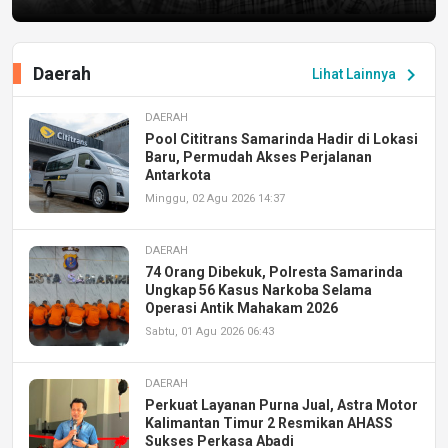
Daerah
chevron_right
Lihat Lainnya
DAERAH
Pool Cititrans Samarinda Hadir di Lokasi
Baru, Permudah Akses Perjalanan
Antarkota
Minggu, 02 Agu 2026 14:37
DAERAH
74 Orang Dibekuk, Polresta Samarinda
Ungkap 56 Kasus Narkoba Selama
Operasi Antik Mahakam 2026
Sabtu, 01 Agu 2026 06:43
DAERAH
Perkuat Layanan Purna Jual, Astra Motor
Kalimantan Timur 2 Resmikan AHASS
Sukses Perkasa Abadi