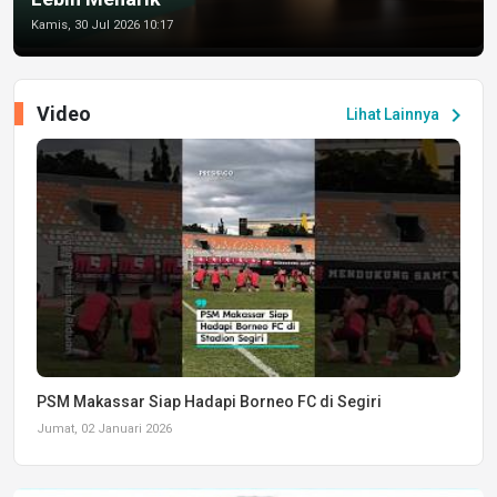
Kamis, 30 Jul 2026 10:17
Video
chevron_right
Lihat Lainnya
PSM Makassar Siap Hadapi Borneo FC di Segiri
Jumat, 02 Januari 2026