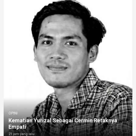
OPINI
Kematian Yurizal Sebagai Cermin Retaknya
Empati
21 jam yang lalu