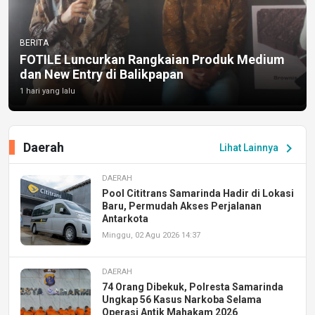
BERITA
FOTILE Luncurkan Rangkaian Produk Medium
dan New Entry di Balikpapan
1 hari yang lalu
Daerah
chevron_right
Lihat Lainnya
DAERAH
Pool Cititrans Samarinda Hadir di Lokasi
Baru, Permudah Akses Perjalanan
Antarkota
Minggu, 02 Agu 2026 14:37
DAERAH
74 Orang Dibekuk, Polresta Samarinda
Ungkap 56 Kasus Narkoba Selama
Operasi Antik Mahakam 2026