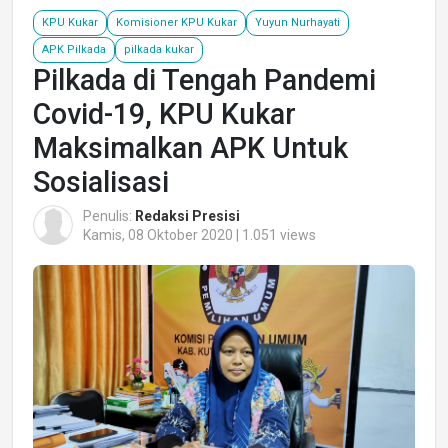
KPU Kukar
Komisioner KPU Kukar
Yuyun Nurhayati
APK Pilkada
pilkada kukar
Pilkada di Tengah Pandemi
Covid-19, KPU Kukar
Maksimalkan APK Untuk
Sosialisasi
Penulis:
Redaksi Presisi
Kamis, 08 Oktober 2020 | 1.051 views