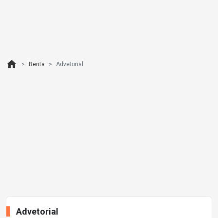
home
Berita
Advetorial
Advetorial