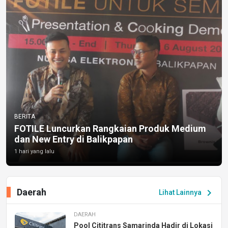
BERITA
FOTILE Luncurkan Rangkaian Produk Medium
dan New Entry di Balikpapan
1 hari yang lalu
Daerah
chevron_right
Lihat Lainnya
DAERAH
Pool Cititrans Samarinda Hadir di Lokasi