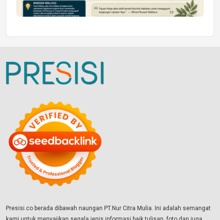
Presisi.co berada dibawah naungan PT.Nur Citra Mulia. Ini adalah semangat
kami untuk menyajikan segala jenis informasi baik tulisan, foto dan juga