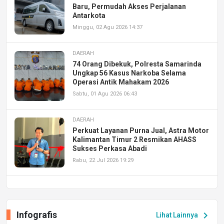
Baru, Permudah Akses Perjalanan
Antarkota
Minggu, 02 Agu 2026 14:37
DAERAH
74 Orang Dibekuk, Polresta Samarinda
Ungkap 56 Kasus Narkoba Selama
Operasi Antik Mahakam 2026
Sabtu, 01 Agu 2026 06:43
DAERAH
Perkuat Layanan Purna Jual, Astra Motor
Kalimantan Timur 2 Resmikan AHASS
Sukses Perkasa Abadi
Rabu, 22 Jul 2026 19:29
DAERAH
UPA PERKASA Universitas Mulawarman
Laksanakan Job Fair Batch II, Hadirkan
Infografis
chevron_right
Lihat Lainnya
Peluang Kerja dan Magang