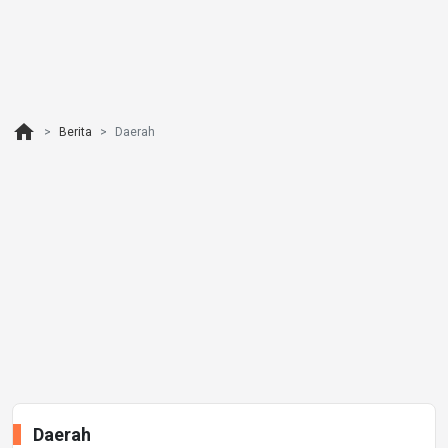
home
Berita
Daerah
Daerah