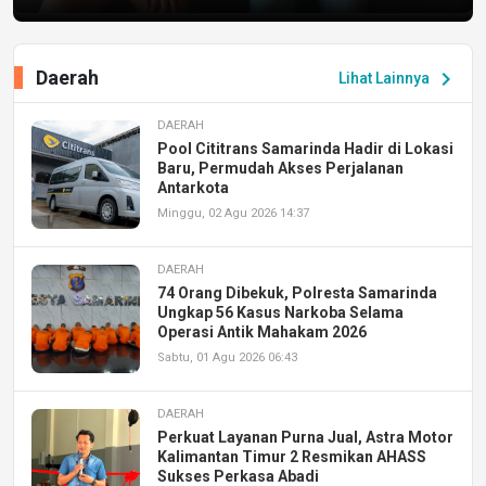
Daerah
chevron_right
Lihat Lainnya
DAERAH
Pool Cititrans Samarinda Hadir di Lokasi
Baru, Permudah Akses Perjalanan
Antarkota
Minggu, 02 Agu 2026 14:37
DAERAH
74 Orang Dibekuk, Polresta Samarinda
Ungkap 56 Kasus Narkoba Selama
Operasi Antik Mahakam 2026
Sabtu, 01 Agu 2026 06:43
DAERAH
Perkuat Layanan Purna Jual, Astra Motor
Kalimantan Timur 2 Resmikan AHASS
Sukses Perkasa Abadi