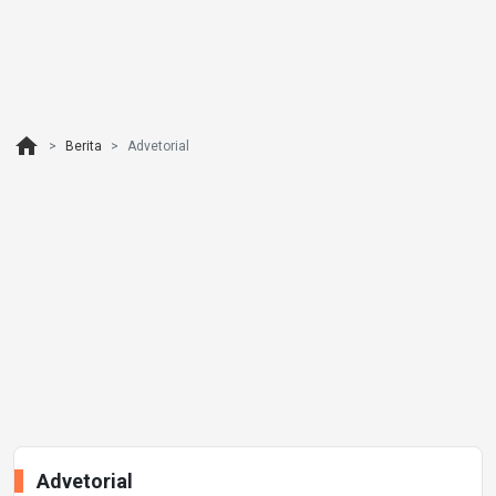
home
Berita
Advetorial
Advetorial