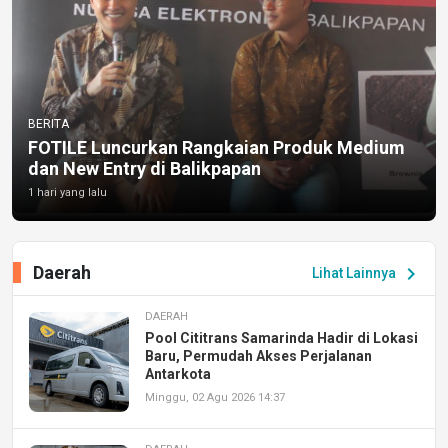
BERITA
FOTILE Luncurkan Rangkaian Produk Medium
dan New Entry di Balikpapan
1 hari yang lalu
Daerah
chevron_right
Lihat Lainnya
DAERAH
Pool Cititrans Samarinda Hadir di Lokasi
Baru, Permudah Akses Perjalanan
Antarkota
Minggu, 02 Agu 2026 14:37