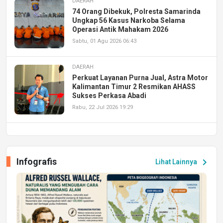
DAERAH
74 Orang Dibekuk, Polresta Samarinda
Ungkap 56 Kasus Narkoba Selama
Operasi Antik Mahakam 2026
Sabtu, 01 Agu 2026 06:43
DAERAH
Perkuat Layanan Purna Jual, Astra Motor
Kalimantan Timur 2 Resmikan AHASS
Sukses Perkasa Abadi
Rabu, 22 Jul 2026 19:29
DAERAH
UPA PERKASA Universitas Mulawarman
Laksanakan Job Fair Batch II, Hadirkan
Infografis
chevron_right
Lihat Lainnya
Peluang Kerja dan Magang
Jumat, 17 Jul 2026 22:30
DAERAH
Astra Motor Kalimantan Timur 2 Dukung
Mahasiswa Samarinda dalam Astra