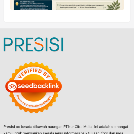
Presisi.co berada dibawah naungan PT.Nur Citra Mulia. Ini adalah semangat
kami untuk menyajikan segala jenis informasi baik tulisan, foto dan juga