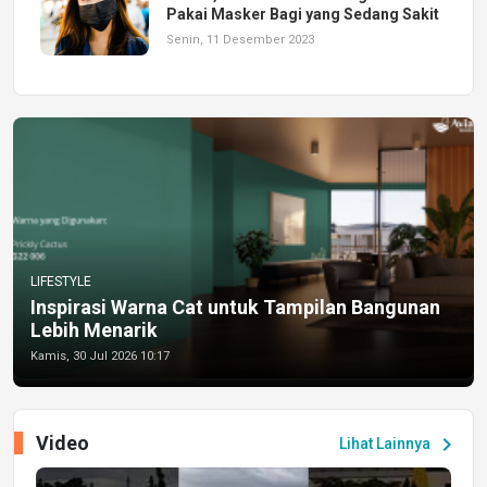
Pakai Masker Bagi yang Sedang Sakit
Senin, 11 Desember 2023
LIFESTYLE
Inspirasi Warna Cat untuk Tampilan Bangunan
Lebih Menarik
Kamis, 30 Jul 2026 10:17
Video
chevron_right
Lihat Lainnya