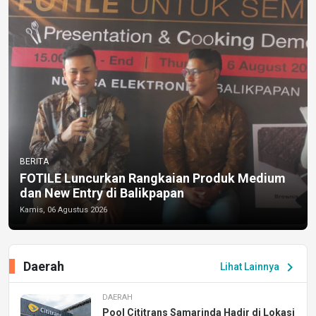
BERITA
FOTILE Luncurkan Rangkaian Produk Medium
dan New Entry di Balikpapan
Kamis, 06 Agustus 2026
Daerah
chevron_right
Lihat Lainnya
DAERAH
Pool Cititrans Samarinda Hadir di Lokasi