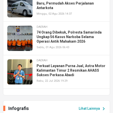
Baru, Permudah Akses Perjalanan
Antarkota
Minggu, 02 Agu 2026 14:37
DAERAH
74 Orang Dibekuk, Polresta Samarinda
Ungkap 56 Kasus Narkoba Selama
Operasi Antik Mahakam 2026
Sabtu, 01 Agu 2026 06:43
DAERAH
Perkuat Layanan Purna Jual, Astra Motor
Kalimantan Timur 2 Resmikan AHASS
Sukses Perkasa Abadi
Rabu, 22 Jul 2026 19:29
DAERAH
UPA PERKASA Universitas Mulawarman
Laksanakan Job Fair Batch II, Hadirkan
Infografis
chevron_right
Lihat Lainnya
Peluang Kerja dan Magang