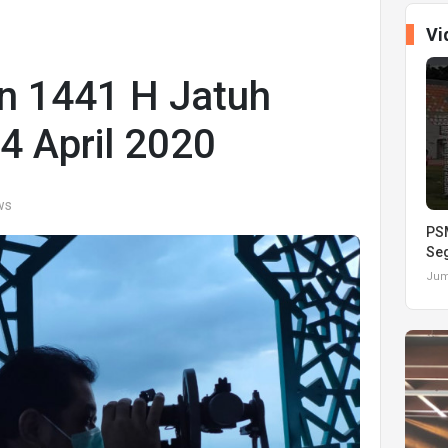
Vi
n 1441 H Jatuh
4 April 2020
ws
PSM
Seg
Juma