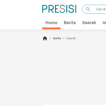
search
Home
Berita
Daerah
I
home
Berita
Daerah