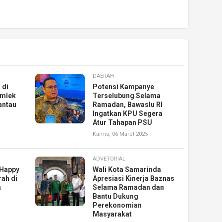
DAERAH
 di
Potensi Kampanye
Imlek
Terselubung Selama
antau
Ramadan, Bawaslu RI
Ingatkan KPU Segera
Atur Tahapan PSU
Kamis, 06 Maret 2025
ADVETORIAL
 Happy
Wali Kota Samarinda
ah di
Apresiasi Kinerja Baznas
a
Selama Ramadan dan
Bantu Dukung
Perekonomian
Masyarakat