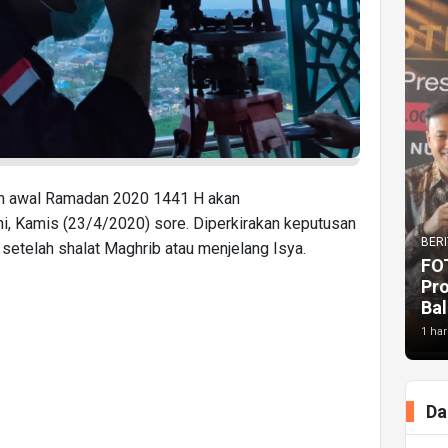
n awal Ramadan 2020 1441 H akan
ini, Kamis (23/4/2020) sore. Diperkirakan keputusan
BERI
setelah shalat Maghrib atau menjelang Isya.
FO
Pr
Bal
1 har
Da