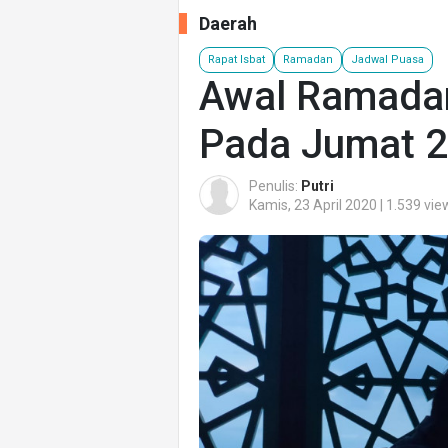
Daerah
Rapat Isbat
Ramadan
Jadwal Puasa
Awal Ramada
Pada Jumat 2
Penulis:
Putri
Kamis, 23 April 2020 | 1.539 vie