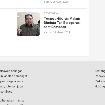
Senin, 08 April 2024
ADVETORIAL
Tempat Hiburan Malam
Diminta Tak Beroperasi
saat Ramadan
n
Kamis, 14 Maret 2024
a dibawah naungan
Tentang
. Ini adalah semangat
Redaks
ikan segala jenis
Pedoma
isan, foto dan juga
Hubung
a pembaca.
i diharapkan mampu