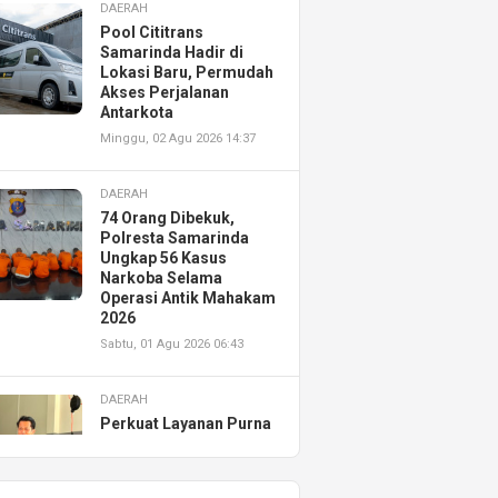
DAERAH
Pool Cititrans
Samarinda Hadir di
Lokasi Baru, Permudah
Akses Perjalanan
Antarkota
Minggu, 02 Agu 2026 14:37
DAERAH
74 Orang Dibekuk,
Polresta Samarinda
Ungkap 56 Kasus
Narkoba Selama
Operasi Antik Mahakam
2026
Sabtu, 01 Agu 2026 06:43
DAERAH
Perkuat Layanan Purna
Jual, Astra Motor
Kalimantan Timur 2
Resmikan AHASS