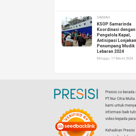
DAERAH
KSOP Samarinda
Koordinasi dengan
Pengelola Kapal,
Antisipasi Lonjaka
Penumpang Mudik
Lebaran 2024
Minggu, 17 Maret 2024
Presisi.co berad
PT.Nur Citra Mulia
kami untuk menyaj
informasi baik tul
video kepada par
Kehadiran Presis