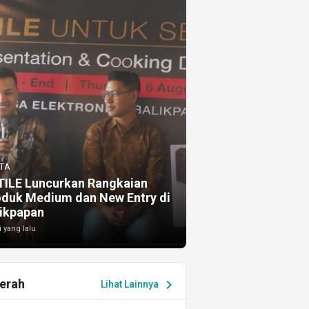
TA
TILE Luncurkan Rangkaian
oduk Medium dan New Entry di
ikpapan
i yang lalu
erah
chevron_right
Lihat Lainnya