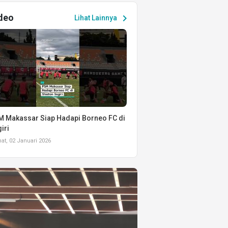
deo
chevron_right
Lihat Lainnya
 Makassar Siap Hadapi Borneo FC di
iri
t, 02 Januari 2026