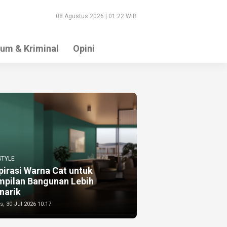
08 Agustus 2026 | 01:22 WIB
um & Kriminal
Opini
STYLE
pirasi Warna Cat untuk
mpilan Bangunan Lebih
narik
, 30 Jul 2026 10:17