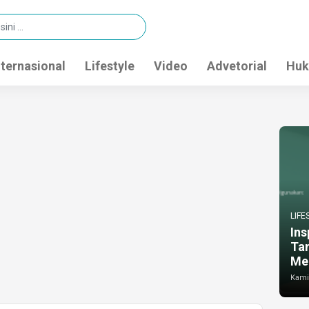
nternasional
Lifestyle
Video
Advetorial
Huk
LIFE
Ins
Ta
Me
Kamis