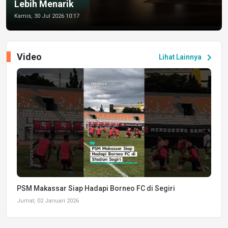
Lebih Menarik
Kamis, 30 Jul 2026 10:17
Video
chevron_right
Lihat Lainnya
PSM Makassar Siap Hadapi Borneo FC di Segiri
Jumat, 02 Januari 2026