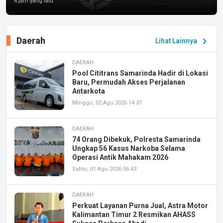
4 jam yang lalu
Daerah
chevron_right
Lihat Lainnya
DAERAH
Pool Cititrans Samarinda Hadir di Lokasi
Baru, Permudah Akses Perjalanan
Antarkota
Minggu, 02 Agu 2026 14:37
DAERAH
74 Orang Dibekuk, Polresta Samarinda
Ungkap 56 Kasus Narkoba Selama
Operasi Antik Mahakam 2026
Sabtu, 01 Agu 2026 06:43
DAERAH
Perkuat Layanan Purna Jual, Astra Motor
Kalimantan Timur 2 Resmikan AHASS