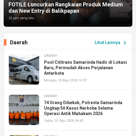
FOTILE Luncurkan Rangkaian Produk Medium
dan New Entry di Balikpapan
22 jam yang lalu
Daerah
chevron_right
Lihat Lainnya
DAERAH
Pool Cititrans Samarinda Hadir di Lokasi
Baru, Permudah Akses Perjalanan
Antarkota
Minggu, 02 Agu 2026 14:37
DAERAH
74 Orang Dibekuk, Polresta Samarinda
Ungkap 56 Kasus Narkoba Selama
Operasi Antik Mahakam 2026
Sabtu, 01 Agu 2026 06:43