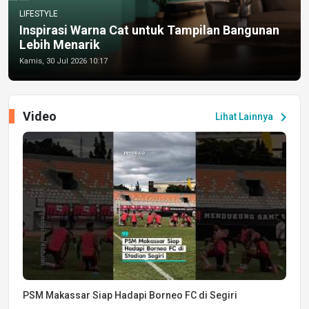
LIFESTYLE
Inspirasi Warna Cat untuk Tampilan Bangunan
Lebih Menarik
Kamis, 30 Jul 2026 10:17
Video
chevron_right
Lihat Lainnya
PSM Makassar Siap Hadapi Borneo FC di Segiri