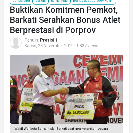
bonus atlet
barkati
samarinda
bonus atlet porprov kutim
Buktikan Komitmen Pemkot,
Barkati Serahkan Bonus Atlet
Berprestasi di Porprov
Penulis:
Presisi 1
Kamis, 28 November 2019 | 1.837 views
Wakil Walikota Samarinda, Barkati saat menyerahkan secara