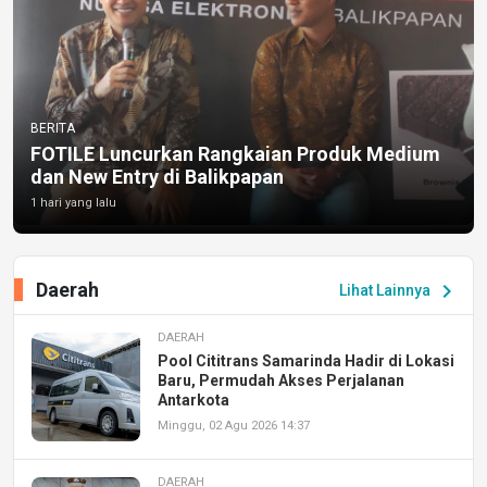
BERITA
FOTILE Luncurkan Rangkaian Produk Medium
dan New Entry di Balikpapan
1 hari yang lalu
Daerah
chevron_right
Lihat Lainnya
DAERAH
Pool Cititrans Samarinda Hadir di Lokasi
Baru, Permudah Akses Perjalanan
Antarkota
Minggu, 02 Agu 2026 14:37
DAERAH