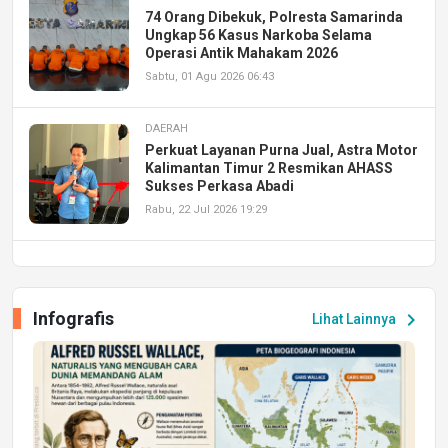
74 Orang Dibekuk, Polresta Samarinda
Ungkap 56 Kasus Narkoba Selama
Operasi Antik Mahakam 2026
Sabtu, 01 Agu 2026 06:43
DAERAH
Perkuat Layanan Purna Jual, Astra Motor
Kalimantan Timur 2 Resmikan AHASS
Sukses Perkasa Abadi
Rabu, 22 Jul 2026 19:29
DAERAH
UPA PERKASA Universitas Mulawarman
Laksanakan Job Fair Batch II, Hadirkan
Infografis
chevron_right
Lihat Lainnya
Peluang Kerja dan Magang
Jumat, 17 Jul 2026 22:30
DAERAH
Astra Motor Kalimantan Timur 2 Dukung
Mahasiswa Samarinda dalam Astra