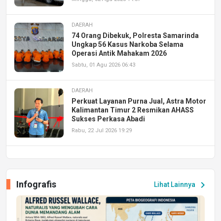
DAERAH
74 Orang Dibekuk, Polresta Samarinda
Ungkap 56 Kasus Narkoba Selama
Operasi Antik Mahakam 2026
Sabtu, 01 Agu 2026 06:43
DAERAH
Perkuat Layanan Purna Jual, Astra Motor
Kalimantan Timur 2 Resmikan AHASS
Sukses Perkasa Abadi
Rabu, 22 Jul 2026 19:29
DAERAH
UPA PERKASA Universitas Mulawarman
Laksanakan Job Fair Batch II, Hadirkan
Infografis
chevron_right
Lihat Lainnya
Peluang Kerja dan Magang
Jumat, 17 Jul 2026 22:30