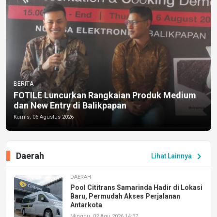
BERITA
FOTILE Luncurkan Rangkaian Produk Medium
dan New Entry di Balikpapan
Kamis, 06 Agustus 2026
Daerah
chevron_right
Lihat Lainnya
DAERAH
Pool Cititrans Samarinda Hadir di Lokasi
Baru, Permudah Akses Perjalanan
Antarkota
Minggu, 02 Agu 2026 14:37