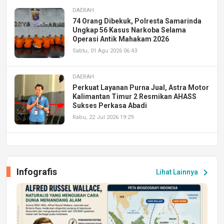
DAERAH
74 Orang Dibekuk, Polresta Samarinda
Ungkap 56 Kasus Narkoba Selama
Operasi Antik Mahakam 2026
Sabtu, 01 Agu 2026 06:43
DAERAH
Perkuat Layanan Purna Jual, Astra Motor
Kalimantan Timur 2 Resmikan AHASS
Sukses Perkasa Abadi
Rabu, 22 Jul 2026 19:29
DAERAH
UPA PERKASA Universitas Mulawarman
Laksanakan Job Fair Batch II, Hadirkan
Infografis
chevron_right
Lihat Lainnya
Peluang Kerja dan Magang
Jumat, 17 Jul 2026 22:30
DAERAH
Astra Motor Kalimantan Timur 2 Dukung