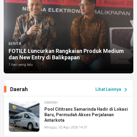
BERITA
FOTILE Luncurkan Rangkaian Produk Medium
dan New Entry di Balikpapan
1 hari yang lalu
Daerah
chevron_right
Lihat Lainnya
DAERAH
Pool Cititrans Samarinda Hadir di Lokasi
Baru, Permudah Akses Perjalanan
Antarkota
Minggu, 02 Agu 2026 14:37