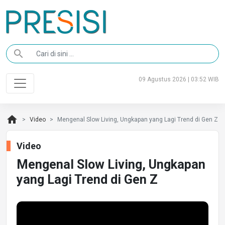
search
09 Agustus 2026 | 03:52 WIB
home
Video
Mengenal Slow Living, Ungkapan yang Lagi Trend di Gen Z
Video
Mengenal Slow Living, Ungkapan
yang Lagi Trend di Gen Z