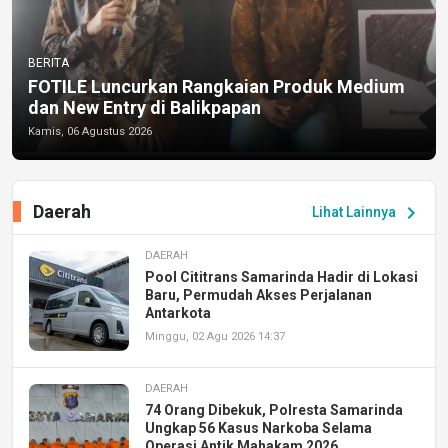
BERITA
FOTILE Luncurkan Rangkaian Produk Medium
dan New Entry di Balikpapan
Kamis, 06 Agustus 2026
Daerah
chevron_right
Lihat Lainnya
DAERAH
Pool Cititrans Samarinda Hadir di Lokasi
Baru, Permudah Akses Perjalanan
Antarkota
Minggu, 02 Agu 2026 14:37
DAERAH
74 Orang Dibekuk, Polresta Samarinda
Ungkap 56 Kasus Narkoba Selama
Operasi Antik Mahakam 2026