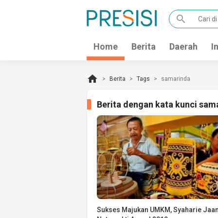
search
Home
Berita
Daerah
I
home
Berita
Tags
samarinda
Berita dengan kata kunci sam
Sukses Majukan UMKM, Syaharie Jaan