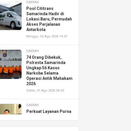
DAERAH
Pool Cititrans
Samarinda Hadir di
Lokasi Baru, Permudah
Akses Perjalanan
Antarkota
Minggu, 02 Agu 2026 14:37
DAERAH
74 Orang Dibekuk,
Polresta Samarinda
Ungkap 56 Kasus
Narkoba Selama
Operasi Antik Mahakam
2026
Sabtu, 01 Agu 2026 06:43
DAERAH
Perkuat Layanan Purna
Jual, Astra Motor
Kalimantan Timur 2
Resmikan AHASS