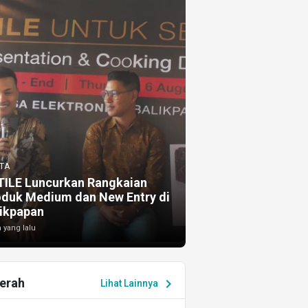
TA
TILE Luncurkan Rangkaian
oduk Medium dan New Entry di
ikpapan
 yang lalu
erah
chevron_right
Lihat Lainnya