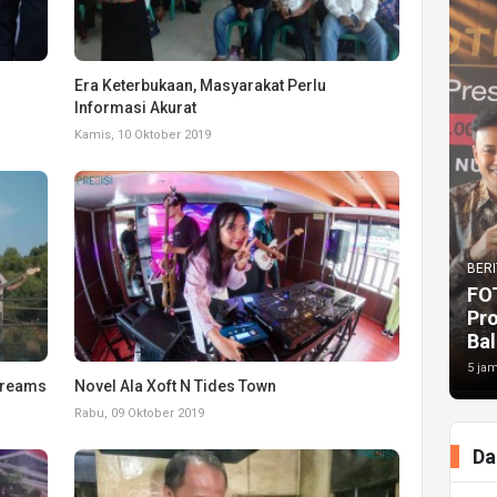
Era Keterbukaan, Masyarakat Perlu
Informasi Akurat
Kamis, 10 Oktober 2019
BERI
FO
Pr
Bal
5 jam
Dreams
Novel Ala Xoft N Tides Town
Rabu, 09 Oktober 2019
Da