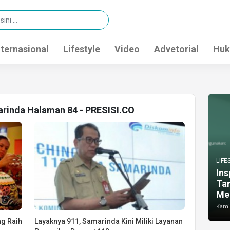
nternasional
Lifestyle
Video
Advetorial
Huk
arinda Halaman 84 - PRESISI.CO
LIFE
Ins
Ta
Me
Kamis
g Raih
Layaknya 911, Samarinda Kini Miliki Layanan