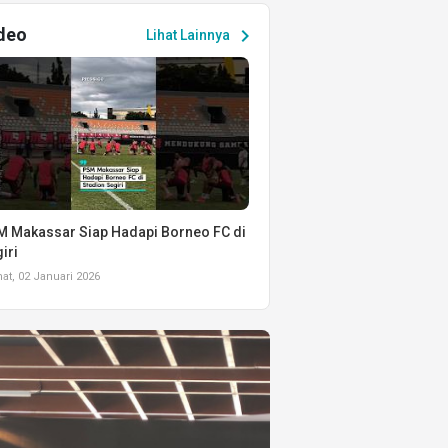
deo
chevron_right
Lihat Lainnya
 Makassar Siap Hadapi Borneo FC di
iri
t, 02 Januari 2026