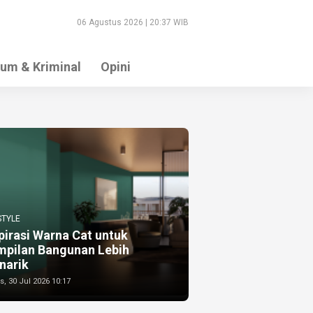
06 Agustus 2026 | 20:37 WIB
um & Kriminal
Opini
STYLE
pirasi Warna Cat untuk
mpilan Bangunan Lebih
narik
, 30 Jul 2026 10:17