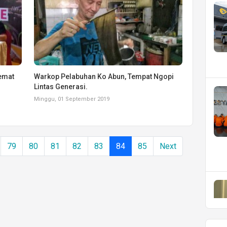
Hemat
Warkop Pelabuhan Ko Abun, Tempat Ngopi
Lintas Generasi.
Minggu, 01 September 2019
79
80
81
82
83
84
85
Next