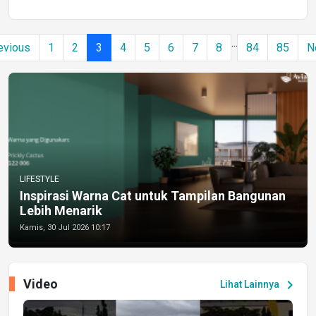
...
evious
1
2
3
4
5
6
7
8
84
85
N
LIFESTYLE
Inspirasi Warna Cat untuk Tampilan Bangunan
Lebih Menarik
Kamis, 30 Jul 2026 10:17
Video
chevron_right
Lihat Lainnya