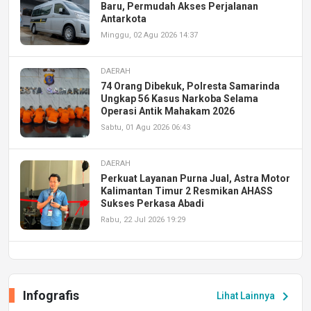
Baru, Permudah Akses Perjalanan
Antarkota
Minggu, 02 Agu 2026 14:37
DAERAH
74 Orang Dibekuk, Polresta Samarinda
Ungkap 56 Kasus Narkoba Selama
Operasi Antik Mahakam 2026
Sabtu, 01 Agu 2026 06:43
DAERAH
Perkuat Layanan Purna Jual, Astra Motor
Kalimantan Timur 2 Resmikan AHASS
Sukses Perkasa Abadi
Rabu, 22 Jul 2026 19:29
DAERAH
UPA PERKASA Universitas Mulawarman
Laksanakan Job Fair Batch II, Hadirkan
Infografis
chevron_right
Lihat Lainnya
Peluang Kerja dan Magang