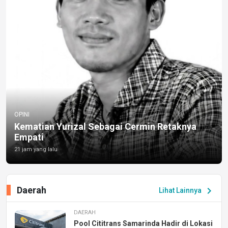
OPINI
Kematian Yurizal Sebagai Cermin Retaknya
Empati
21 jam yang lalu
Daerah
chevron_right
Lihat Lainnya
DAERAH
Pool Cititrans Samarinda Hadir di Lokasi