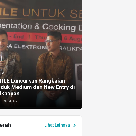
TA
TILE Luncurkan Rangkaian
oduk Medium dan New Entry di
ikpapan
m yang lalu
erah
chevron_right
Lihat Lainnya