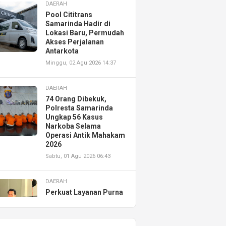
DAERAH
Pool Cititrans
Samarinda Hadir di
Lokasi Baru, Permudah
Akses Perjalanan
Antarkota
Minggu, 02 Agu 2026 14:37
DAERAH
74 Orang Dibekuk,
Polresta Samarinda
Ungkap 56 Kasus
Narkoba Selama
Operasi Antik Mahakam
2026
Sabtu, 01 Agu 2026 06:43
DAERAH
Perkuat Layanan Purna
Jual, Astra Motor
Kalimantan Timur 2
Resmikan AHASS