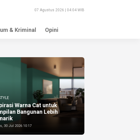
07 Agustus 2026 | 04:04 WIB
um & Kriminal
Opini
STYLE
pirasi Warna Cat untuk
mpilan Bangunan Lebih
narik
, 30 Jul 2026 10:17