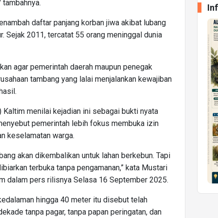
" tambahnya.
In
enambah daftar panjang korban jiwa akibat lubang
. Sejak 2011, tercatat 55 orang meninggal dunia
akan agar pemerintah daerah maupun penegak
rusahaan tambang yang lalai menjalankan kewajiban
asil.
altim menilai kejadian ini sebagai bukti nyata
 menyebut pemerintah lebih fokus membuka izin
n keselamatan warga.
mbang akan dikembalikan untuk lahan berkebun. Tapi
g dibiarkan terbuka tanpa pengamanan,” kata Mustari
im dalam pers rilisnya Selasa 16 September 2025.
kedalaman hingga 40 meter itu disebut telah
 dekade tanpa pagar, tanpa papan peringatan, dan