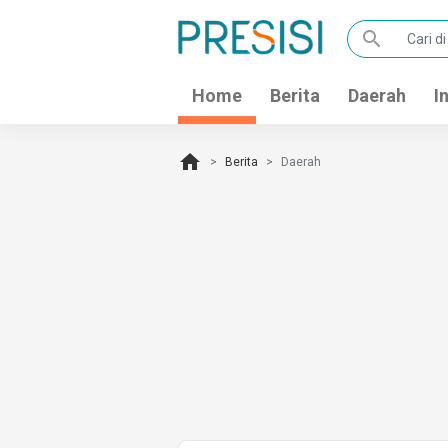
search
Home
Berita
Daerah
I
home
Berita
Daerah