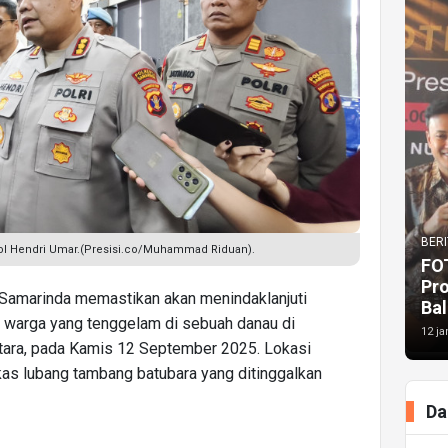
BERI
ol Hendri Umar.(Presisi.co/Muhammad Riduan).
FO
Pr
Samarinda memastikan akan menindaklanjuti
Bal
, warga yang tenggelam di sebuah danau di
12 ja
tara, pada Kamis 12 September 2025. Lokasi
as lubang tambang batubara yang ditinggalkan
Da