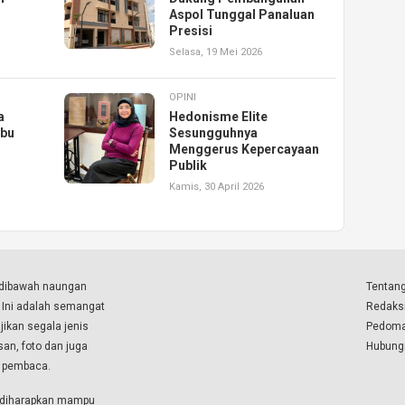
Aspol Tunggal Panaluan
Presisi
Selasa, 19 Mei 2026
OPINI
a
Hedonisme Elite
abu
Sesungguhnya
Menggerus Kepercayaan
Publik
Kamis, 30 April 2026
a dibawah naungan
Tentang
. Ini adalah semangat
Redaks
ikan segala jenis
Pedoma
isan, foto dan juga
Hubung
a pembaca.
i diharapkan mampu