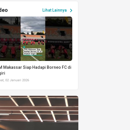
deo
chevron_right
Lihat Lainnya
 Makassar Siap Hadapi Borneo FC di
iri
t, 02 Januari 2026