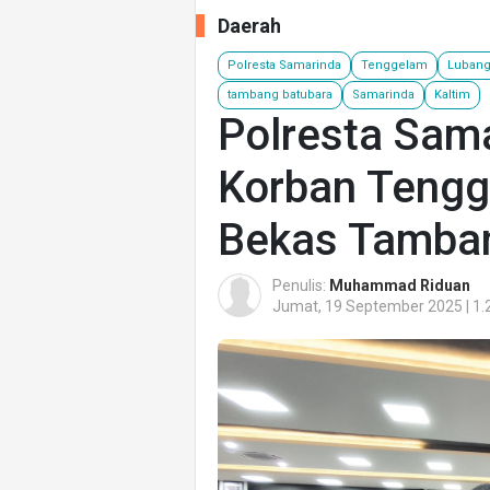
Daerah
Polresta Samarinda
Tenggelam
Lubang
tambang batubara
Samarinda
Kaltim
Polresta Sam
Korban Tengg
Bekas Tamba
Penulis:
Muhammad Riduan
Jumat, 19 September 2025 | 1.