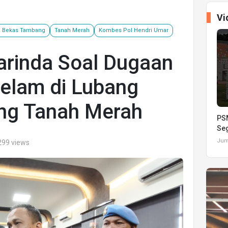
Vi
 Bekas Tambang
Tanah Merah
Kombes Pol Hendri Umar
arinda Soal Dugaan
elam di Lubang
ng Tanah Merah
PSM
Seg
Juma
299 views