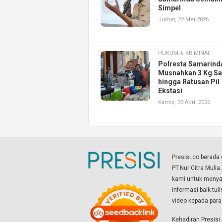
Simpel
Jumat, 22 Mei 2026
HUKUM & KRIMINAL
Polresta Samarind
Musnahkan 3 Kg S
hingga Ratusan Pil
Ekstasi
Kamis, 30 April 2026
Presisi.co berad
PT.Nur Citra Mulia
kami untuk menyaj
informasi baik tul
video kepada par
Kehadiran Presis