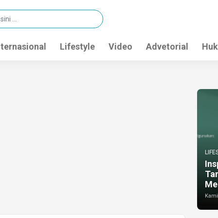
nternasional
Lifestyle
Video
Advetorial
Huk
LIFE
Ins
Ta
Me
Kamis