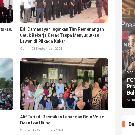
tukan,
Edi Damansyah Ingatkan Tim Pemenangan
untuk Bekerja Keras Tanpa Menyudutkan
Lawan di Pilkada Kukar
Senin, 23 September 2024
BERI
FO
Pr
Bal
Kami
Alif Turiadi Resmikan Lapangan Bola Voli di
Desa Loa Ulung
Da
Selasa, 17 September 2024