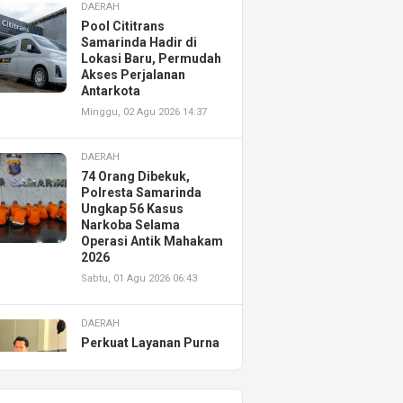
DAERAH
Pool Cititrans
Samarinda Hadir di
Lokasi Baru, Permudah
Akses Perjalanan
Antarkota
Minggu, 02 Agu 2026 14:37
DAERAH
74 Orang Dibekuk,
Polresta Samarinda
Ungkap 56 Kasus
Narkoba Selama
Operasi Antik Mahakam
2026
Sabtu, 01 Agu 2026 06:43
DAERAH
Perkuat Layanan Purna
Jual, Astra Motor
Kalimantan Timur 2
Resmikan AHASS