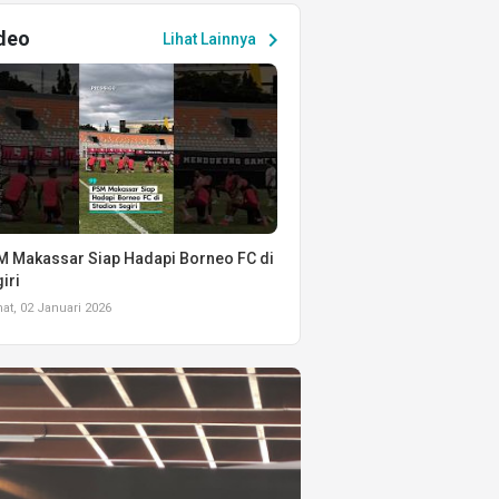
deo
chevron_right
Lihat Lainnya
 Makassar Siap Hadapi Borneo FC di
iri
t, 02 Januari 2026