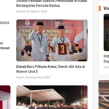
Solihin Pastikan Subsidi Pendidikan di Kukar
Berlanjut ke Periode Kedua
Vi
Selasa, 01 Oktober 2024
us
ntauan
PSM
Seg
Babak Baru Pilkada Kukar, Dendi-Alif Ada di
Juma
Nomor Urut 3
Senin, 23 September 2024