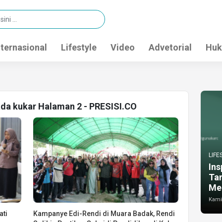
nternasional
Lifestyle
Video
Advetorial
Huk
kada kukar Halaman 2 - PRESISI.CO
LIFE
Ins
Ta
Me
Kamis
ati
Kampanye Edi-Rendi di Muara Badak, Rendi