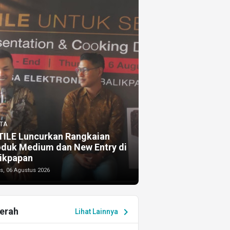
TA
TILE Luncurkan Rangkaian
oduk Medium dan New Entry di
ikpapan
s, 06 Agustus 2026
erah
chevron_right
Lihat Lainnya