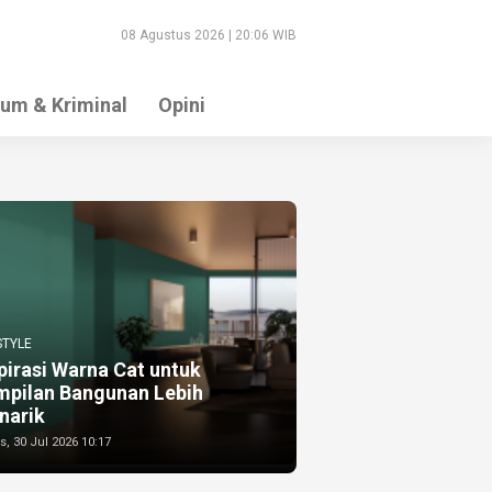
08 Agustus 2026 | 20:06 WIB
um & Kriminal
Opini
STYLE
pirasi Warna Cat untuk
mpilan Bangunan Lebih
narik
, 30 Jul 2026 10:17