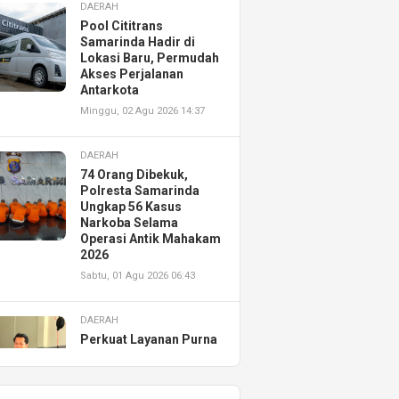
DAERAH
Pool Cititrans
Samarinda Hadir di
Lokasi Baru, Permudah
Akses Perjalanan
Antarkota
Minggu, 02 Agu 2026 14:37
DAERAH
74 Orang Dibekuk,
Polresta Samarinda
Ungkap 56 Kasus
Narkoba Selama
Operasi Antik Mahakam
2026
Sabtu, 01 Agu 2026 06:43
DAERAH
Perkuat Layanan Purna
Jual, Astra Motor
Kalimantan Timur 2
Resmikan AHASS