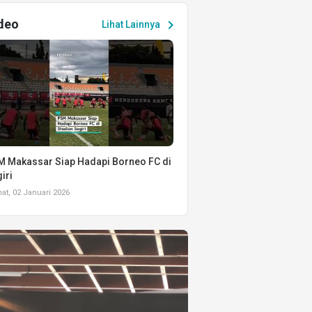
deo
chevron_right
Lihat Lainnya
 Makassar Siap Hadapi Borneo FC di
iri
t, 02 Januari 2026