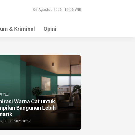
06 Agustus 2026 | 19:56 WIB
um & Kriminal
Opini
STYLE
pirasi Warna Cat untuk
mpilan Bangunan Lebih
narik
, 30 Jul 2026 10:17