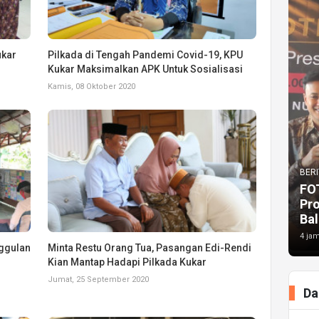
ukar
Pilkada di Tengah Pandemi Covid-19, KPU
Kukar Maksimalkan APK Untuk Sosialisasi
Kamis, 08 Oktober 2020
BERI
FO
Pr
Bal
4 jam
ggulan
Minta Restu Orang Tua, Pasangan Edi-Rendi
Kian Mantap Hadapi Pilkada Kukar
Jumat, 25 September 2020
Da