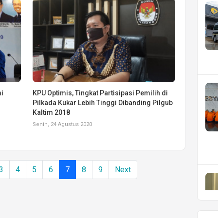
mi
KPU Optimis, Tingkat Partisipasi Pemilih di
Pilkada Kukar Lebih Tinggi Dibanding Pilgub
Kaltim 2018
Senin, 24 Agustus 2020
3
4
5
6
7
8
9
Next