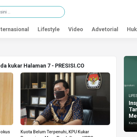
nternasional
Lifestyle
Video
Advetorial
Huk
kada kukar Halaman 7 - PRESISI.CO
LIFE
Ins
Ta
Me
Kamis
Fokus
Kuota Belum Terpenuhi, KPU Kukar