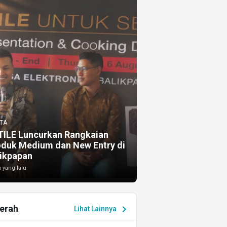
TA
TILE Luncurkan Rangkaian
oduk Medium dan New Entry di
ikpapan
 yang lalu
erah
chevron_right
Lihat Lainnya