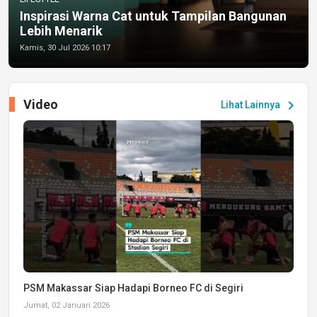
Inspirasi Warna Cat untuk Tampilan Bangunan
Lebih Menarik
Kamis, 30 Jul 2026 10:17
Video
chevron_right
Lihat Lainnya
PSM Makassar Siap Hadapi Borneo FC di Segiri
Jumat, 02 Januari 2026