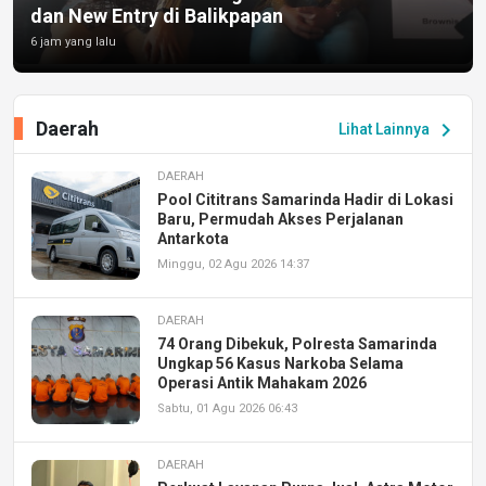
dan New Entry di Balikpapan
6 jam yang lalu
Daerah
chevron_right
Lihat Lainnya
DAERAH
Pool Cititrans Samarinda Hadir di Lokasi
Baru, Permudah Akses Perjalanan
Antarkota
Minggu, 02 Agu 2026 14:37
DAERAH
74 Orang Dibekuk, Polresta Samarinda
Ungkap 56 Kasus Narkoba Selama
Operasi Antik Mahakam 2026
Sabtu, 01 Agu 2026 06:43
DAERAH