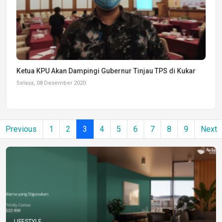
Ketua KPU Akan Dampingi Gubernur Tinjau TPS di Kukar
Selasa, 08 Desember 2020
Previous
1
2
3
4
5
6
7
8
9
Next
LIFESTYLE