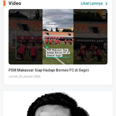
Video
chevron_right
Lihat Lainnya
PSM Makassar Siap Hadapi Borneo FC di Segiri
Jumat, 02 Januari 2026