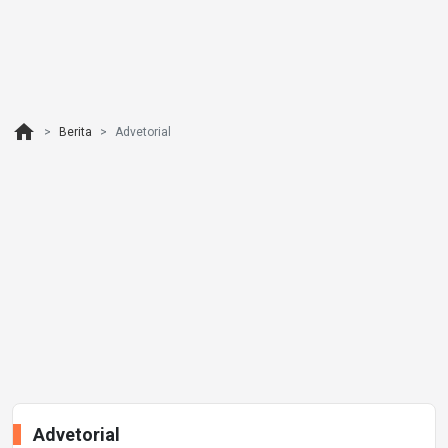
home
Berita
Advetorial
Advetorial