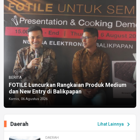
BERITA
FOTILE Luncurkan Rangkaian Produk Medium
dan New Entry di Balikpapan
Kamis, 06 Agustus 2026
Daerah
chevron_right
Lihat Lainnya
DAERAH