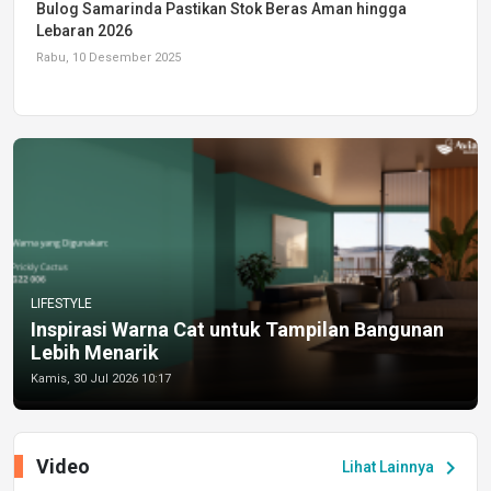
Bulog Samarinda Pastikan Stok Beras Aman hingga
Lebaran 2026
Rabu, 10 Desember 2025
LIFESTYLE
Inspirasi Warna Cat untuk Tampilan Bangunan
Lebih Menarik
Kamis, 30 Jul 2026 10:17
Video
chevron_right
Lihat Lainnya