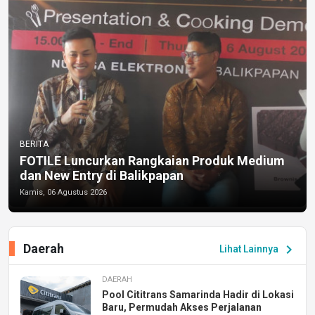
BERITA
FOTILE Luncurkan Rangkaian Produk Medium
dan New Entry di Balikpapan
Kamis, 06 Agustus 2026
Daerah
chevron_right
Lihat Lainnya
DAERAH
Pool Cititrans Samarinda Hadir di Lokasi
Baru, Permudah Akses Perjalanan