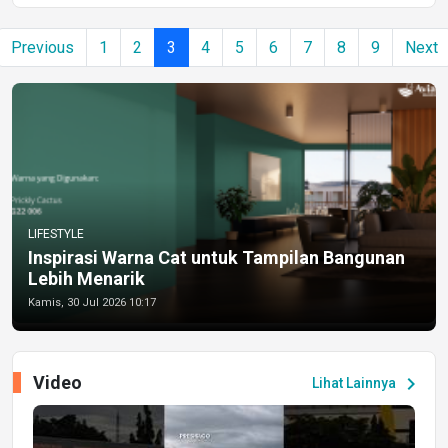
Previous
1
2
3
4
5
6
7
8
9
Next
LIFESTYLE
Inspirasi Warna Cat untuk Tampilan Bangunan
Lebih Menarik
Kamis, 30 Jul 2026 10:17
Video
chevron_right
Lihat Lainnya