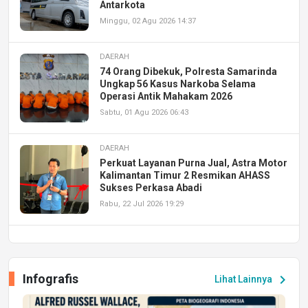
Antarkota
Minggu, 02 Agu 2026 14:37
DAERAH
74 Orang Dibekuk, Polresta Samarinda
Ungkap 56 Kasus Narkoba Selama
Operasi Antik Mahakam 2026
Sabtu, 01 Agu 2026 06:43
DAERAH
Perkuat Layanan Purna Jual, Astra Motor
Kalimantan Timur 2 Resmikan AHASS
Sukses Perkasa Abadi
Rabu, 22 Jul 2026 19:29
DAERAH
UPA PERKASA Universitas Mulawarman
Laksanakan Job Fair Batch II, Hadirkan
Infografis
chevron_right
Lihat Lainnya
Peluang Kerja dan Magang
Jumat, 17 Jul 2026 22:30