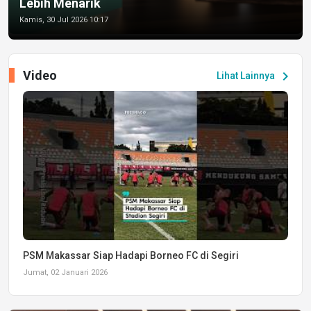
Lebih Menarik
Kamis, 30 Jul 2026 10:17
Video
chevron_right
Lihat Lainnya
PSM Makassar Siap Hadapi Borneo FC di Segiri
Jumat, 02 Januari 2026