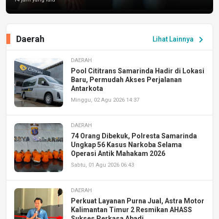
Daerah
chevron_right
Lihat Lainnya
DAERAH
Pool Cititrans Samarinda Hadir di Lokasi
Baru, Permudah Akses Perjalanan
Antarkota
Minggu, 02 Agu 2026 14:37
DAERAH
74 Orang Dibekuk, Polresta Samarinda
Ungkap 56 Kasus Narkoba Selama
Operasi Antik Mahakam 2026
Sabtu, 01 Agu 2026 06:43
DAERAH
Perkuat Layanan Purna Jual, Astra Motor
Kalimantan Timur 2 Resmikan AHASS
Sukses Perkasa Abadi