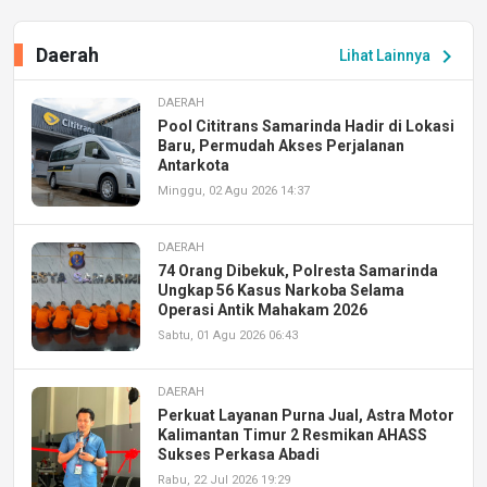
Daerah
chevron_right
Lihat Lainnya
DAERAH
Pool Cititrans Samarinda Hadir di Lokasi
Baru, Permudah Akses Perjalanan
Antarkota
Minggu, 02 Agu 2026 14:37
DAERAH
74 Orang Dibekuk, Polresta Samarinda
Ungkap 56 Kasus Narkoba Selama
Operasi Antik Mahakam 2026
Sabtu, 01 Agu 2026 06:43
DAERAH
Perkuat Layanan Purna Jual, Astra Motor
Kalimantan Timur 2 Resmikan AHASS
Sukses Perkasa Abadi
Rabu, 22 Jul 2026 19:29