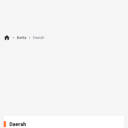
home
Berita
Daerah
Daerah