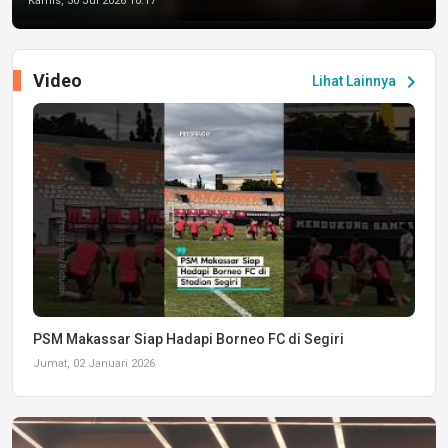
Kamis, 30 Jul 2026 10:17
Video
chevron_right
Lihat Lainnya
PSM Makassar Siap Hadapi Borneo FC di Segiri
Jumat, 02 Januari 2026