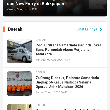
dan New Entry di Balikpapan
Kamis, 06 Agustus 2026
Daerah
chevron_right
Lihat Lainnya
DAERAH
Pool Cititrans Samarinda Hadir di Lokasi
Baru, Permudah Akses Perjalanan
Antarkota
Minggu, 02 Agu 2026 14:37
DAERAH
74 Orang Dibekuk, Polresta Samarinda
Ungkap 56 Kasus Narkoba Selama
Operasi Antik Mahakam 2026
Sabtu, 01 Agu 2026 06:43
DAERAH