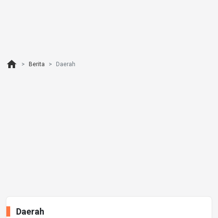
home
Berita
Daerah
Daerah