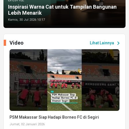
Inspirasi Warna Cat untuk Tampilan Bangunan
Lebih Menarik
Kamis, 30 Jul 2026 10:17
Video
chevron_right
Lihat Lainnya
PSM Makassar Siap Hadapi Borneo FC di Segiri
Jumat, 02 Januari 2026