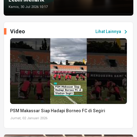
Kamis, 30 Jul 2026 10:17
Video
chevron_right
Lihat Lainnya
PSM Makassar Siap Hadapi Borneo FC di Segiri
Jumat, 02 Januari 2026