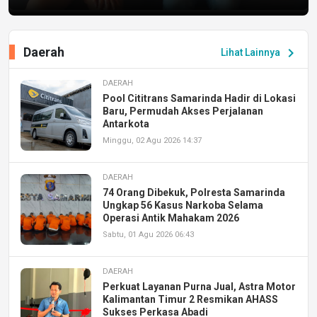
Daerah
chevron_right
Lihat Lainnya
DAERAH
Pool Cititrans Samarinda Hadir di Lokasi
Baru, Permudah Akses Perjalanan
Antarkota
Minggu, 02 Agu 2026 14:37
DAERAH
74 Orang Dibekuk, Polresta Samarinda
Ungkap 56 Kasus Narkoba Selama
Operasi Antik Mahakam 2026
Sabtu, 01 Agu 2026 06:43
DAERAH
Perkuat Layanan Purna Jual, Astra Motor
Kalimantan Timur 2 Resmikan AHASS
Sukses Perkasa Abadi