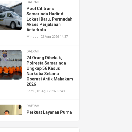
DAERAH
Pool Cititrans
Samarinda Hadir di
Lokasi Baru, Permudah
Akses Perjalanan
Antarkota
Minggu, 02 Agu 2026 14:37
DAERAH
74 Orang Dibekuk,
Polresta Samarinda
Ungkap 56 Kasus
Narkoba Selama
Operasi Antik Mahakam
2026
Sabtu, 01 Agu 2026 06:43
DAERAH
Perkuat Layanan Purna
Jual, Astra Motor
Kalimantan Timur 2
Resmikan AHASS