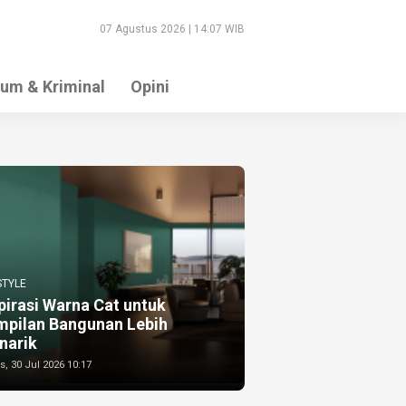
07 Agustus 2026 | 14:07 WIB
um & Kriminal
Opini
STYLE
pirasi Warna Cat untuk
mpilan Bangunan Lebih
narik
, 30 Jul 2026 10:17