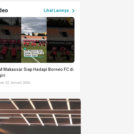
deo
chevron_right
Lihat Lainnya
 Makassar Siap Hadapi Borneo FC di
iri
t, 02 Januari 2026