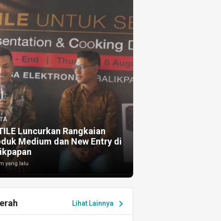
TA
TILE Luncurkan Rangkaian
oduk Medium dan New Entry di
ikpapan
m yang lalu
erah
chevron_right
Lihat Lainnya