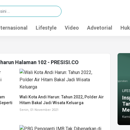
nternasional
Lifestyle
Video
Advetorial
Huk
i harun Halaman 102 - PRESISI.CO
LIFE
tam
Wali Kota Andi Harun: Tahun 2022, Polder Air
Ins
Seperti
Hitam Bakal Jadi Wisata Keluarga
Ta
Me
Senin, 01 November 2021
Kamis