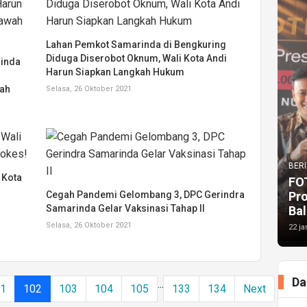
Lahan Pemkot Samarinda di Bengkuring
Diduga Diserobot Oknum, Wali Kota Andi
rinda
Harun Siapkan Langkah Hukum
nah
Selasa, 26 Oktober 2021
BERI
 Kota
FO
Pr
Cegah Pandemi Gelombang 3, DPC Gerindra
Samarinda Gelar Vaksinasi Tahap II
Bal
Selasa, 26 Oktober 2021
22 ja
Da
...
01
102
103
104
105
133
134
Next