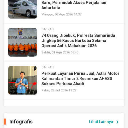
Baru, Permudah Akses Perjalanan
Antarkota
Minggu, 02 Agu 2026 14:37
DAERAH
74 Orang Dibekuk, Polresta Samarinda
Ungkap 56 Kasus Narkoba Selama
Operasi Antik Mahakam 2026
Sabtu, 01 Agu 2026 06:43
DAERAH
Perkuat Layanan Purna Jual, Astra Motor
Kalimantan Timur 2 Resmikan AHASS
Sukses Perkasa Abadi
Rabu, 22 Jul 2026 19:29
DAERAH
UPA PERKASA Universitas Mulawarman
Laksanakan Job Fair Batch II, Hadirkan
Infografis
chevron_right
Lihat Lainnya
Peluang Kerja dan Magang