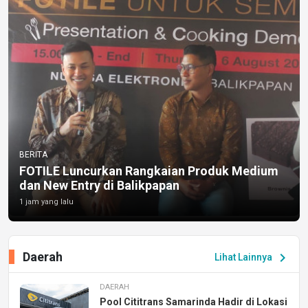
BERITA
FOTILE Luncurkan Rangkaian Produk Medium
dan New Entry di Balikpapan
1 jam yang lalu
Daerah
chevron_right
Lihat Lainnya
DAERAH
Pool Cititrans Samarinda Hadir di Lokasi