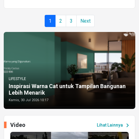
1
2
3
Next
LIFESTYLE
Inspirasi Warna Cat untuk Tampilan Bangunan
Lebih Menarik
Kamis, 30 Jul 2026 10:17
Video
chevron_right
Lihat Lainnya