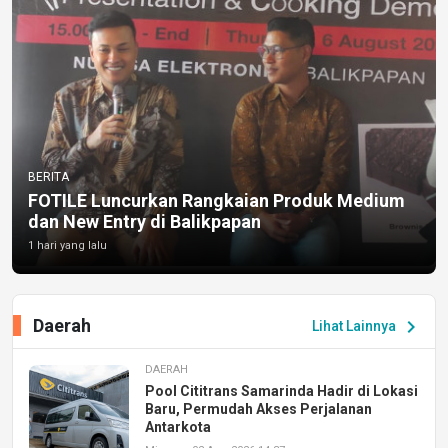
BERITA
FOTILE Luncurkan Rangkaian Produk Medium
dan New Entry di Balikpapan
1 hari yang lalu
Daerah
chevron_right
Lihat Lainnya
DAERAH
Pool Cititrans Samarinda Hadir di Lokasi
Baru, Permudah Akses Perjalanan
Antarkota