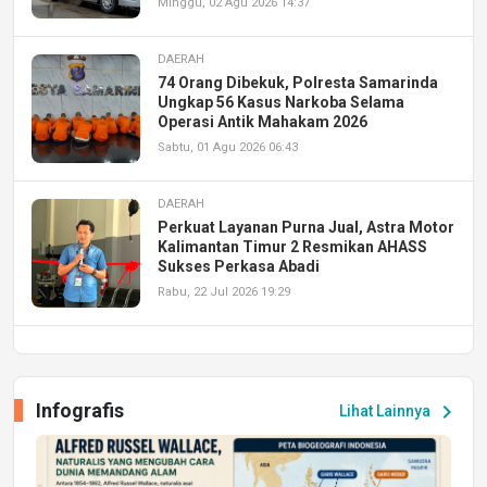
Minggu, 02 Agu 2026 14:37
DAERAH
74 Orang Dibekuk, Polresta Samarinda
Ungkap 56 Kasus Narkoba Selama
Operasi Antik Mahakam 2026
Sabtu, 01 Agu 2026 06:43
DAERAH
Perkuat Layanan Purna Jual, Astra Motor
Kalimantan Timur 2 Resmikan AHASS
Sukses Perkasa Abadi
Rabu, 22 Jul 2026 19:29
DAERAH
UPA PERKASA Universitas Mulawarman
Laksanakan Job Fair Batch II, Hadirkan
Infografis
chevron_right
Lihat Lainnya
Peluang Kerja dan Magang
Jumat, 17 Jul 2026 22:30