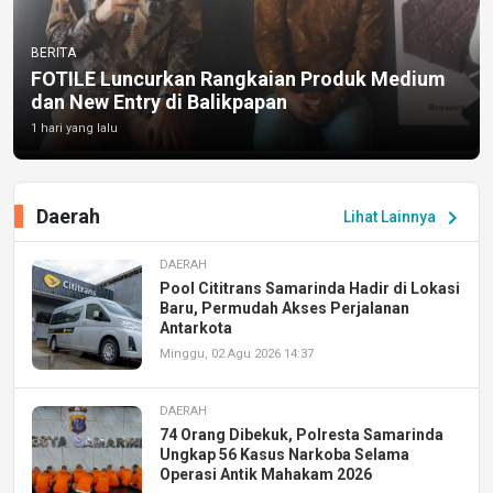
BERITA
FOTILE Luncurkan Rangkaian Produk Medium
dan New Entry di Balikpapan
1 hari yang lalu
Daerah
chevron_right
Lihat Lainnya
DAERAH
Pool Cititrans Samarinda Hadir di Lokasi
Baru, Permudah Akses Perjalanan
Antarkota
Minggu, 02 Agu 2026 14:37
DAERAH
74 Orang Dibekuk, Polresta Samarinda
Ungkap 56 Kasus Narkoba Selama
Operasi Antik Mahakam 2026