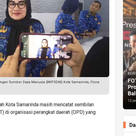
BERI
FO
gan Sumber Daya Manusia (BKPSDM) Kota Samarinda, Fiona
Pr
Bal
12 ja
ah Kota Samarinda masih mencatat sembilan
PT) di organisasi perangkat daerah (OPD) yang
Da