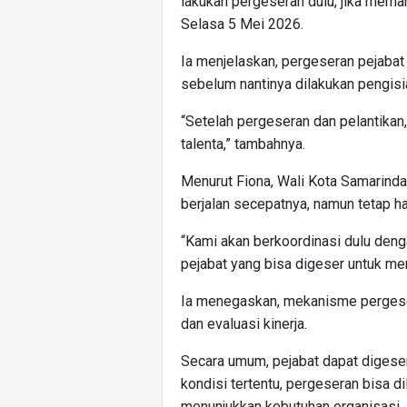
lakukan pergeseran dulu, jika memang
Selasa 5 Mei 2026.
Ia menjelaskan, pergeseran pejabat 
sebelum nantinya dilakukan pengisian
“Setelah pergeseran dan pelantikan
talenta,” tambahnya.
Menurut Fiona, Wali Kota Samarinda
berjalan secepatnya, namun tetap har
“Kami akan berkoordinasi dulu deng
pejabat yang bisa digeser untuk men
Ia menegaskan, mekanisme pergese
dan evaluasi kinerja.
Secara umum, pejabat dapat digese
kondisi tertentu, pergeseran bisa di
menunjukkan kebutuhan organisasi.