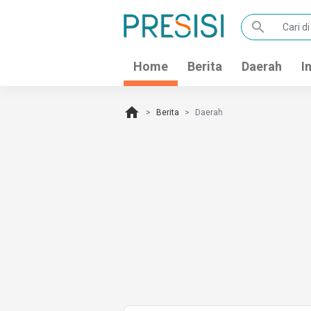
search
Home
Berita
Daerah
I
home
Berita
Daerah