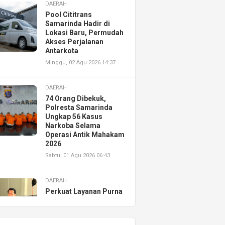
DAERAH
Pool Cititrans
Samarinda Hadir di
Lokasi Baru, Permudah
Akses Perjalanan
Antarkota
Minggu, 02 Agu 2026 14:37
DAERAH
74 Orang Dibekuk,
Polresta Samarinda
Ungkap 56 Kasus
Narkoba Selama
Operasi Antik Mahakam
2026
Sabtu, 01 Agu 2026 06:43
DAERAH
Perkuat Layanan Purna
Jual, Astra Motor
Kalimantan Timur 2
Resmikan AHASS