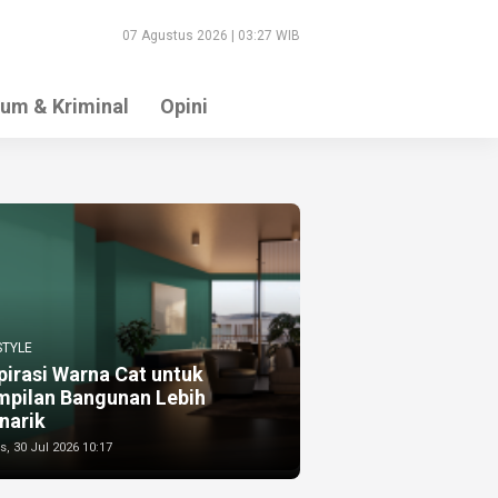
07 Agustus 2026 | 03:27 WIB
um & Kriminal
Opini
STYLE
pirasi Warna Cat untuk
mpilan Bangunan Lebih
narik
, 30 Jul 2026 10:17