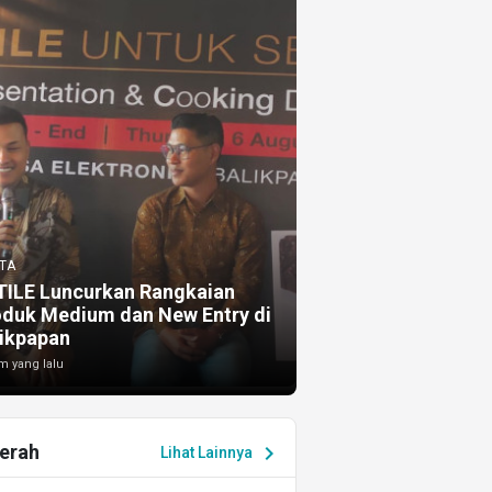
TA
TILE Luncurkan Rangkaian
oduk Medium dan New Entry di
ikpapan
m yang lalu
erah
chevron_right
Lihat Lainnya