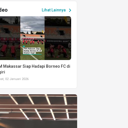
deo
chevron_right
Lihat Lainnya
 Makassar Siap Hadapi Borneo FC di
iri
t, 02 Januari 2026