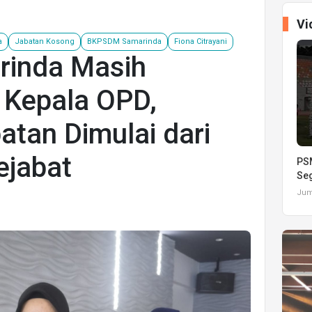
Vi
a
Jabatan Kosong
BKPSDM Samarinda
Fiona Citrayani
rinda Masih
 Kepala OPD,
atan Dimulai dari
ejabat
PSM
Seg
Juma