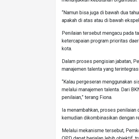
“Namun bisa juga di bawah dua tahun
apakah di atas atau di bawah ekspek
Penilaian tersebut mengacu pada t
ketercapaian program prioritas dae
kota.
Dalam proses pengisian jabatan, 
manajemen talenta yang terintegras
“Kalau pergeseran menggunakan sist
melalui manajemen talenta. Dari BKN
penilaian,” terang Fiona.
Ia menambahkan, proses penilaian d
kemudian dikombinasikan dengan rek
Melalui mekanisme tersebut, Pemko
OPD dapat berjalan lebih objektif, t