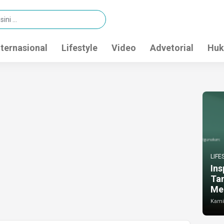
nternasional
Lifestyle
Video
Advetorial
Huk
LIFE
Ins
Ta
Me
Kamis