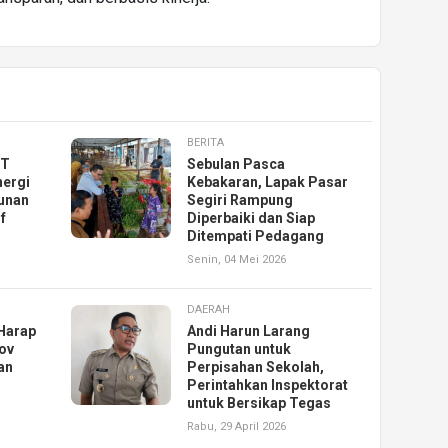
BERITA
KT
Sebulan Pasca
nergi
Kebakaran, Lapak Pasar
unan
Segiri Rampung
f
Diperbaiki dan Siap
Ditempati Pedagang
Senin, 04 Mei 2026
DAERAH
Harap
Andi Harun Larang
ov
Pungutan untuk
an
Perpisahan Sekolah,
Perintahkan Inspektorat
untuk Bersikap Tegas
Rabu, 29 April 2026