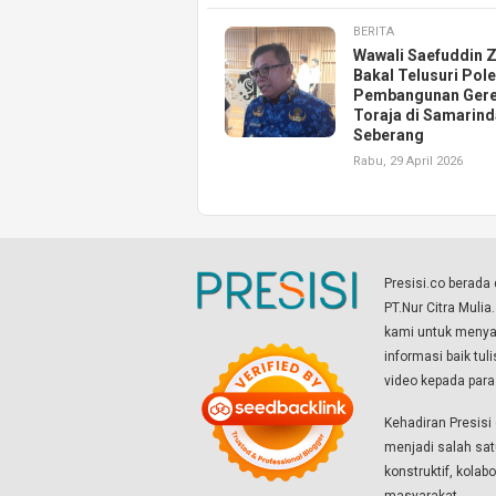
BERITA
Wawali Saefuddin Z
Bakal Telusuri Pol
Pembangunan Gere
Toraja di Samarind
Seberang
Rabu, 29 April 2026
Presisi.co berad
PT.Nur Citra Mulia
kami untuk menyaj
informasi baik tul
video kepada par
Kehadiran Presis
menjadi salah sat
konstruktif, kola