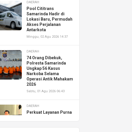
DAERAH
Pool Cititrans
Samarinda Hadir di
Lokasi Baru, Permudah
Akses Perjalanan
Antarkota
Minggu, 02 Agu 2026 14:37
DAERAH
74 Orang Dibekuk,
Polresta Samarinda
Ungkap 56 Kasus
Narkoba Selama
Operasi Antik Mahakam
2026
Sabtu, 01 Agu 2026 06:43
DAERAH
Perkuat Layanan Purna
Jual, Astra Motor
Kalimantan Timur 2
Resmikan AHASS