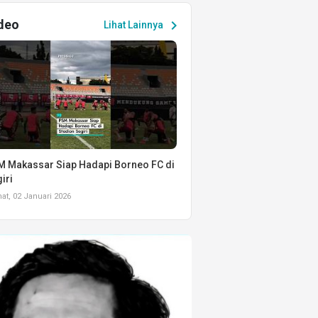
deo
chevron_right
Lihat Lainnya
 Makassar Siap Hadapi Borneo FC di
iri
t, 02 Januari 2026