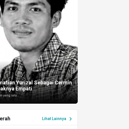
I
atian Yurizal Sebagai Cermin
taknya Empati
m yang lalu
erah
chevron_right
Lihat Lainnya