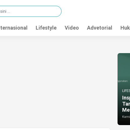
nternasional
Lifestyle
Video
Advetorial
Huk
LIFE
Ins
Ta
Me
Kamis