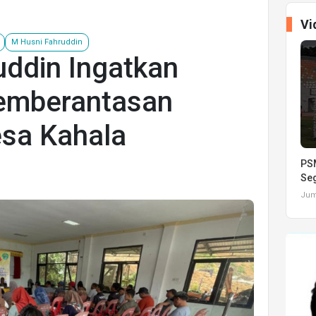
Vi
M Husni Fahruddin
uddin Ingatkan
emberantasan
esa Kahala
PSM
Seg
Juma