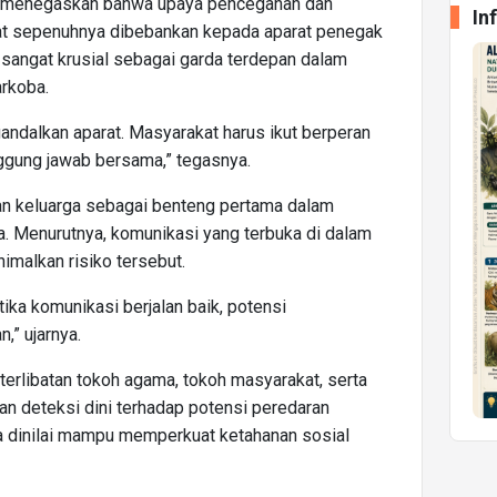
 menegaskan bahwa upaya pencegahan dan
In
at sepenuhnya dibebankan kepada aparat penegak
 sangat krusial sebagai garda terdepan dalam
arkoba.
ndalkan aparat. Masyarakat harus ikut berperan
nggung jawab bersama,” tegasnya.
an keluarga sebagai benteng pertama dalam
. Menurutnya, komunikasi yang terbuka di dalam
imalkan risiko tersebut.
ika komunikasi berjalan baik, potensi
,” ujarnya.
terlibatan tokoh agama, tokoh masyarakat, serta
kan deteksi dini terhadap potensi peredaran
esa dinilai mampu memperkuat ketahanan sosial