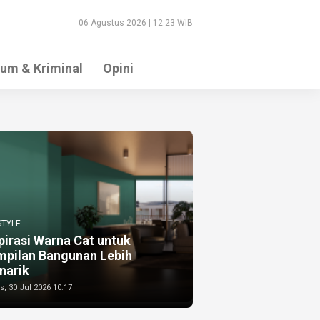
06 Agustus 2026 | 12:23 WIB
um & Kriminal
Opini
STYLE
pirasi Warna Cat untuk
mpilan Bangunan Lebih
narik
, 30 Jul 2026 10:17