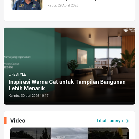
Rabu, 29 April 2026
LIFESTYLE
Inspirasi Warna Cat untuk Tampilan Bangunan
Lebih Menarik
Kamis, 30 Jul 2026 10:17
Video
chevron_right
Lihat Lainnya