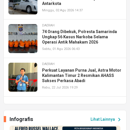
Antarkota
Minggu, 02 Agu 2026 14:37
DAERAH
74 Orang Dibekuk, Polresta Samarinda
Ungkap 56 Kasus Narkoba Selama
Operasi Antik Mahakam 2026
Sabtu, 01 Agu 2026 06:43
DAERAH
Perkuat Layanan Purna Jual, Astra Motor
Kalimantan Timur 2 Resmikan AHASS
Sukses Perkasa Abadi
Rabu, 22 Jul 2026 19:29
DAERAH
UPA PERKASA Universitas Mulawarman
Laksanakan Job Fair Batch II, Hadirkan
Infografis
chevron_right
Lihat Lainnya
Peluang Kerja dan Magang
Jumat, 17 Jul 2026 22:30