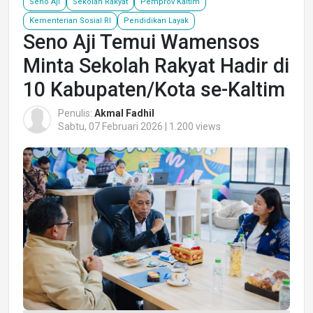
Seno Aji
Sekolah Rakyat
Pemprov Kaltim
Kementerian Sosial RI
Pendidikan Layak
Seno Aji Temui Wamensos
Minta Sekolah Rakyat Hadir di
10 Kabupaten/Kota se-Kaltim
Penulis:
Akmal Fadhil
Sabtu, 07 Februari 2026 | 1.200 views