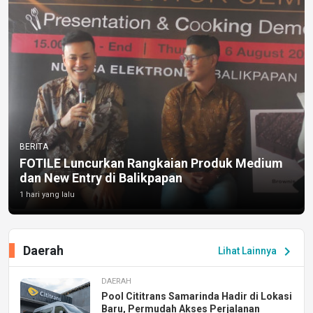
BERITA
FOTILE Luncurkan Rangkaian Produk Medium
dan New Entry di Balikpapan
1 hari yang lalu
Daerah
chevron_right
Lihat Lainnya
DAERAH
Pool Cititrans Samarinda Hadir di Lokasi
Baru, Permudah Akses Perjalanan