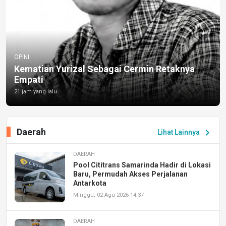
OPINI
Kematian Yurizal Sebagai Cermin Retaknya
Empati
21 jam yang lalu
Daerah
chevron_right
Lihat Lainnya
DAERAH
Pool Cititrans Samarinda Hadir di Lokasi
Baru, Permudah Akses Perjalanan
Antarkota
Minggu, 02 Agu 2026 14:37
DAERAH