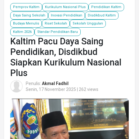
Pemprov Kaltim
Kurikulum Nasional Plus
Pendidikan Kaltim
Daya Saing Sekolah
Inovasi Pendidikan
Disdikbud Kaltim
Budaya Menulis
Riset Sekolah
Sekolah Unggulan
Kaltim 2026
Standar Pendidikan Baru
Kaltim Pacu Daya Saing
Pendidikan, Disdikbud
Siapkan Kurikulum Nasional
Plus
Penulis:
Akmal Fadhil
Senin, 17 November 2025 | 262 views