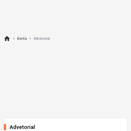
home
Berita
Advetorial
Advetorial