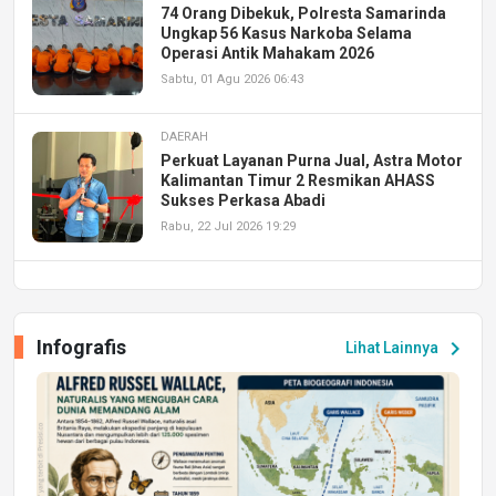
74 Orang Dibekuk, Polresta Samarinda
Ungkap 56 Kasus Narkoba Selama
Operasi Antik Mahakam 2026
Sabtu, 01 Agu 2026 06:43
DAERAH
Perkuat Layanan Purna Jual, Astra Motor
Kalimantan Timur 2 Resmikan AHASS
Sukses Perkasa Abadi
Rabu, 22 Jul 2026 19:29
DAERAH
UPA PERKASA Universitas Mulawarman
Laksanakan Job Fair Batch II, Hadirkan
Infografis
chevron_right
Lihat Lainnya
Peluang Kerja dan Magang
Jumat, 17 Jul 2026 22:30
DAERAH
Astra Motor Kalimantan Timur 2 Dukung
Mahasiswa Samarinda dalam Astra
Honda SDGs Future Leaders 2026