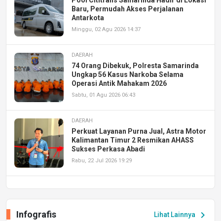
Pool Cititrans Samarinda Hadir di Lokasi
Baru, Permudah Akses Perjalanan
Antarkota
Minggu, 02 Agu 2026 14:37
DAERAH
74 Orang Dibekuk, Polresta Samarinda
Ungkap 56 Kasus Narkoba Selama
Operasi Antik Mahakam 2026
Sabtu, 01 Agu 2026 06:43
DAERAH
Perkuat Layanan Purna Jual, Astra Motor
Kalimantan Timur 2 Resmikan AHASS
Sukses Perkasa Abadi
Rabu, 22 Jul 2026 19:29
DAERAH
UPA PERKASA Universitas Mulawarman
Laksanakan Job Fair Batch II, Hadirkan
Infografis
chevron_right
Lihat Lainnya
Peluang Kerja dan Magang