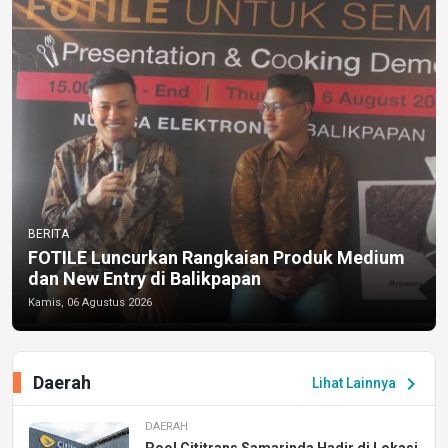
BERITA
FOTILE Luncurkan Rangkaian Produk Medium
dan New Entry di Balikpapan
Kamis, 06 Agustus 2026
Daerah
chevron_right
Lihat Lainnya
DAERAH