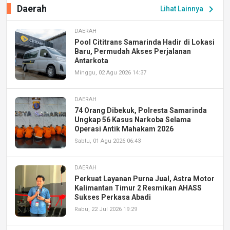
Daerah
chevron_right
Lihat Lainnya
DAERAH
Pool Cititrans Samarinda Hadir di Lokasi
Baru, Permudah Akses Perjalanan
Antarkota
Minggu, 02 Agu 2026 14:37
DAERAH
74 Orang Dibekuk, Polresta Samarinda
Ungkap 56 Kasus Narkoba Selama
Operasi Antik Mahakam 2026
Sabtu, 01 Agu 2026 06:43
DAERAH
Perkuat Layanan Purna Jual, Astra Motor
Kalimantan Timur 2 Resmikan AHASS
Sukses Perkasa Abadi
Rabu, 22 Jul 2026 19:29