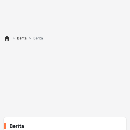
home
Berita
Berita
Berita