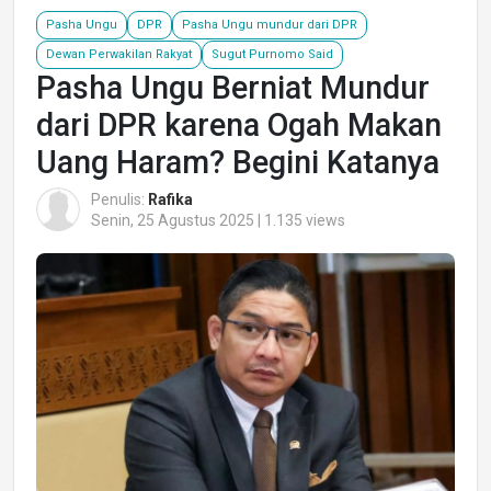
Pasha Ungu
DPR
Pasha Ungu mundur dari DPR
Dewan Perwakilan Rakyat
Sugut Purnomo Said
Pasha Ungu Berniat Mundur
dari DPR karena Ogah Makan
Uang Haram? Begini Katanya
Penulis:
Rafika
Senin, 25 Agustus 2025 | 1.135 views